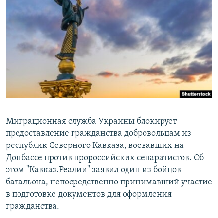
РАСПИСАНИЕ ВЕЩАНИЯ
ПОДПИШИТЕСЬ НА РАССЫЛКУ
СОЦИАЛЬНЫЕ СЕТИ
Все сайты РСЕ/РС
Миграционная служба Украины блокирует
предоставление гражданства добровольцам из
республик Северного Кавказа, воевавших на
Донбассе против пророссийских сепаратистов. Об
этом "Кавказ.Реалии" заявил один из бойцов
батальона, непосредственно принимавший участие
в подготовке документов для оформления
гражданства.