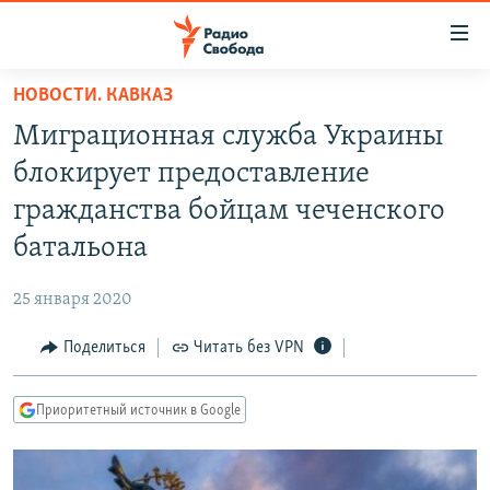
Ссылки
для
упрощенного
НОВОСТИ. КАВКАЗ
ПРОГРАММЫ
доступа
Миграционная служба Украины
ПОДКАСТЫ
Вернуться
блокирует предоставление
к
АВТОРСКИЕ ПРОЕКТЫ
гражданства бойцам чеченского
основному
ЦИТАТЫ СВОБОДЫ
содержанию
батальона
Вернутся
МНЕНИЯ
к
25 января 2020
КУЛЬТУРА
главной
Поделиться
Читать без VPN
навигации
IDEL.РЕАЛИИ
Вернутся
КАВКАЗ.РЕАЛИИ
к
Приоритетный источник в Google
СЕВЕР.РЕАЛИИ
поиску
СИБИРЬ.РЕАЛИИ