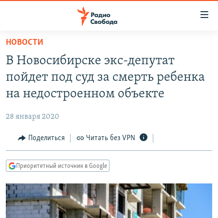
Ссылки
для
упрощенного
НОВОСТИ
ПРОГРАММЫ
доступа
В Новосибирске экс-депутат
ПОДКАСТЫ
Вернуться
пойдет под суд за смерть ребенка
к
АВТОРСКИЕ ПРОЕКТЫ
на недостроенном объекте
основному
ЦИТАТЫ СВОБОДЫ
содержанию
28 января 2020
Вернутся
МНЕНИЯ
к
Поделиться
Читать без VPN
КУЛЬТУРА
главной
навигации
IDEL.РЕАЛИИ
Приоритетный источник в Google
Вернутся
КАВКАЗ.РЕАЛИИ
к
СЕВЕР.РЕАЛИИ
поиску
СИБИРЬ.РЕАЛИИ