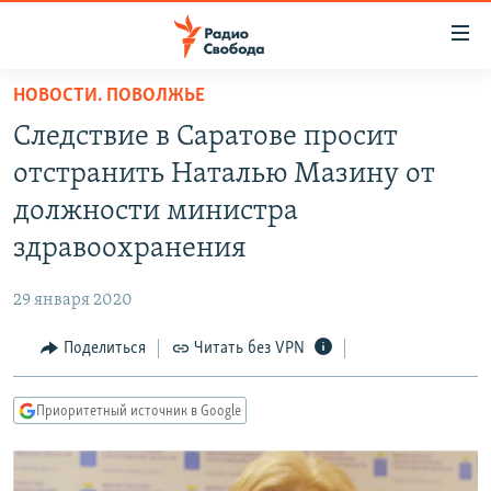
Ссылки
для
упрощенного
НОВОСТИ. ПОВОЛЖЬЕ
ПРОГРАММЫ
доступа
Следствие в Саратове просит
ПОДКАСТЫ
Вернуться
отстранить Наталью Мазину от
к
АВТОРСКИЕ ПРОЕКТЫ
должности министра
основному
ЦИТАТЫ СВОБОДЫ
содержанию
здравоохранения
Вернутся
МНЕНИЯ
к
29 января 2020
КУЛЬТУРА
главной
Поделиться
Читать без VPN
навигации
IDEL.РЕАЛИИ
Вернутся
КАВКАЗ.РЕАЛИИ
к
Приоритетный источник в Google
СЕВЕР.РЕАЛИИ
поиску
СИБИРЬ.РЕАЛИИ