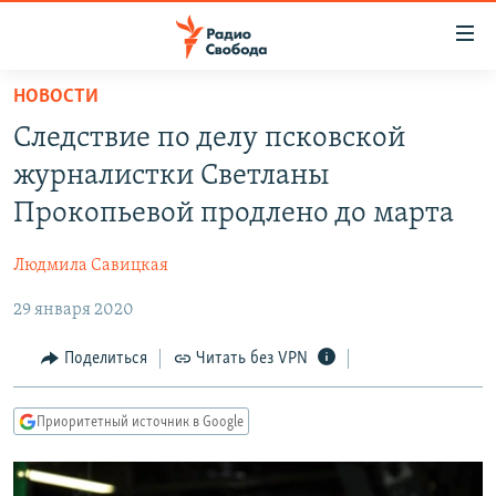
Ссылки
для
упрощенного
НОВОСТИ
ПРОГРАММЫ
доступа
Следствие по делу псковской
ПОДКАСТЫ
Вернуться
журналистки Светланы
к
АВТОРСКИЕ ПРОЕКТЫ
Прокопьевой продлено до марта
основному
ЦИТАТЫ СВОБОДЫ
содержанию
Людмила Савицкая
Вернутся
МНЕНИЯ
к
29 января 2020
КУЛЬТУРА
главной
навигации
IDEL.РЕАЛИИ
Поделиться
Читать без VPN
Вернутся
КАВКАЗ.РЕАЛИИ
к
Приоритетный источник в Google
СЕВЕР.РЕАЛИИ
поиску
СИБИРЬ.РЕАЛИИ