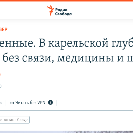
ВЕР
енные. В карельской глу
 без связи, медицины и
в
0
ся
Читать без VPN
сточник в Google