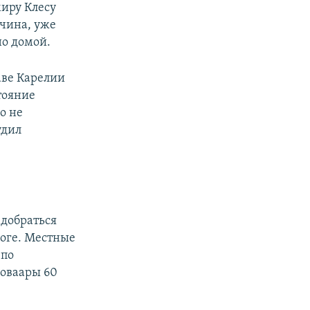
миру Клесу
жчина, уже
но домой.
аве Карелии
стояние
о не
удил
 добраться
роге. Местные
 по
говаары 60