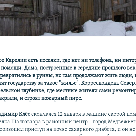
е Карелии есть поселки, где нет ни телефона, ни инте
помощи. Дома, построенные в середине прошлого век
ревратились в руины, но там продолжают жить люди, 
ят государству за такое "жилье". Корреспондент Север
рельской глубинке, где местные жители сами ремонти
закрыли, и строят пожарный пирс.
адимир Клёс
скончался 12 января в машине скорой по
селка Шалговаара в районный центр – город Медвежьег
оизошел приступ на почве сахарного диабета, и он не 