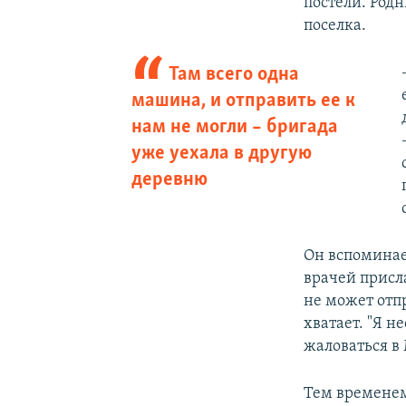
постели. Род
поселка.
Там всего одна
машина, и отправить ее к
нам не могли – бригада
уже уехала в другую
деревню
Он вспоминае
врачей присла
не может отпр
хватает. "Я н
жаловаться в 
Тем временем