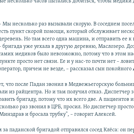
ные несколько часов пытались добиться, чтобы медики 
– Мы несколько раз вызывали скорую. В соседнем пос
есть пункт скорой помощи, который обслуживает неск
деревень. Но там всего одна машина, и отправить ее к
– бригада уже уехала в другую деревню, Маслозеро. До
самих медиков было невозможно, потому что в этом н
пункте просто нет связи. Ее и у нас-то почти нет – лови
оператор, причем не везде, – рассказал сын покойного
т, что после Падан звонил в Медвежьегорскую больниц
ли из райцентра. Но и там получил отказ. Диспетчер з
авить бригаду, потому что их всего две. А пациентов 
есколько раз звонил в ЦРБ, просил. Но диспетчер просто
Минздрав и бросала трубку", – говорит Алексей.
 за паданской бригадой отправился сосед Клёса: он п