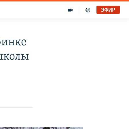
ЭФИР
бинке
 школы