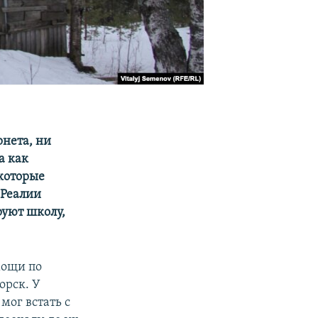
рнета, ни
а как
которые
.Реалии
руют школу,
мощи по
орск. У
мог встать с