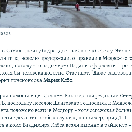
ваара
а сломала шейку бедра. Доставили ее в Сегежу. Это не
или гипс, неделю продержали, отправили в Медвежьег
мают, потому что надо через Паданы оформлять. Про
 хотя бы человека довезти. Отвечают: "Даже разговора
ворит пенсионерка
Мария Клёс
.
рой помощи еще сложнее. Как пояснил редакции Севе
РБ, поскольку поселок Шалговаара относится к Медве
нта положено везти в Медгору – хотя сегежская больн
чение делают в особых случаях, например, при ДТП.
я в коме Владимира Клёса везли именно в райцентр – 