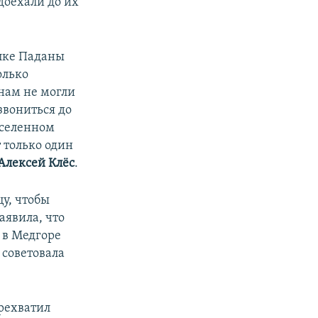
доехали до их
елке Паданы
олько
 нам не могли
звониться до
аселенном
т только один
Алексей Клёс
.
у, чтобы
аявила, что
и в Медгоре
 советовала
ерехватил