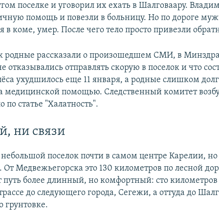
гом поселке и уговорил их ехать в Шалговаару. Влади
ичную помощь и повезли в больницу. Но по дороге му
в коме, умер. После чего тело просто привезли обрат
ак родные рассказали о произошедшем СМИ, в Минздр
не отказывались отправлять скорую в поселок и что со
ёса ухудшилось еще 11 января, а родные слишком долг
а медицинской помощью. Следственный комитет возб
о по статье "Халатность".
й, ни связи
 небольшой поселок почти в самом центре Карелии, но
о. От Медвежьегорска это 130 километров по лесной до
 путь более длинный, но комфортный: сто километров
трассе до следующего города, Сегежи, а оттуда до Шал
о грунтовке.