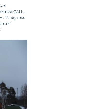
сле
вижной ФАП –
м. Теперь же
ах от
.