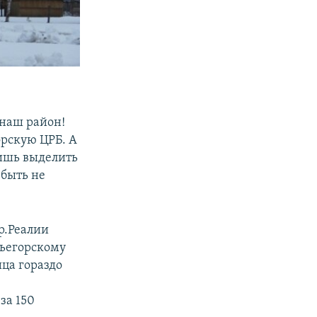
 наш район!
орскую ЦРБ. А
сишь выделить
 быть не
р.Реалии
жьегорскому
ица гораздо
за 150