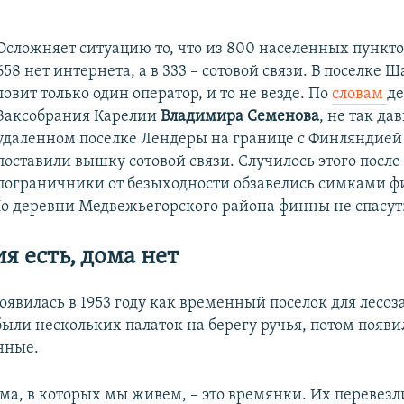
Осложняет ситуацию то, что из 800 населенных пункто
658 нет интернета, а в 333 – сотовой связи. В поселке 
ловит только один оператор, и то не везде. По
словам
де
Заксобрания Карелии
Владимира Семенова
, не так дав
удаленном поселке Лендеры на границе с Финляндией
поставили вышку сотовой связи. Случилось этого после 
пограничники от безыходности обзавелись симками 
Но деревни Медвежьегорского района финны не спасут:
я есть, дома нет
оявилась в 1953 году как временный поселок для лесоз
были нескольких палаток на берегу ручья, потом появи
нные.
ма, в которых мы живем, – это времянки. Их перевезл