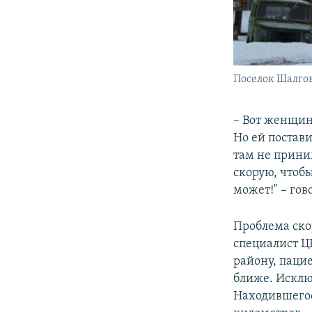
Поселок Шалго
– Вот женщин
Но ей постав
там не прини
скорую, чтобы
может!" – го
Проблема ско
специалист Ц
району, пацие
ближе. Исклю
Находившегос