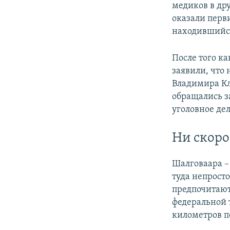
медиков в дру
оказали перв
находившийся 
После того к
заявили, что 
Владимира Кл
обращались з
уголовное дел
Ни скоро
Шалговаара –
туда непрост
предпочитают
федеральной 
километров п