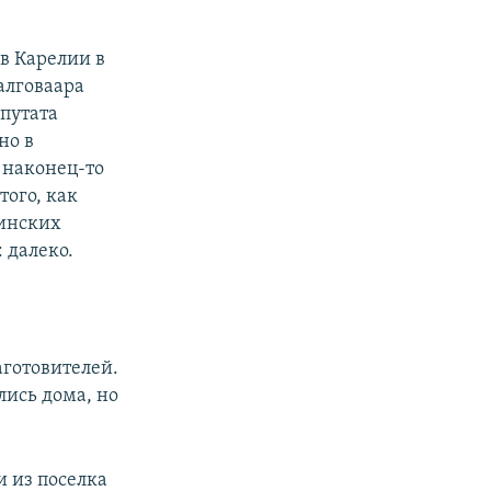
в Карелии в
Шалговаара
путата
но в
 наконец-то
того, как
финских
 далеко.
аготовителей.
лись дома, но
и из поселка