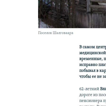
Поселок Шалговаара
В самом центр
медицинской 
временные, п
исправно плат
побывал в ка
чтобы ее не 
62-летний
Вл
дороге из по
пенсионера пр