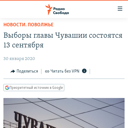
Ссылки
для
упрощенного
НОВОСТИ. ПОВОЛЖЬЕ
ПРОГРАММЫ
доступа
Выборы главы Чувашии состоятся
ПОДКАСТЫ
Вернуться
13 сентября
к
АВТОРСКИЕ ПРОЕКТЫ
основному
30 января 2020
ЦИТАТЫ СВОБОДЫ
содержанию
Вернутся
МНЕНИЯ
Поделиться
Читать без VPN
к
КУЛЬТУРА
главной
Приоритетный источник в Google
навигации
IDEL.РЕАЛИИ
Вернутся
КАВКАЗ.РЕАЛИИ
к
СЕВЕР.РЕАЛИИ
поиску
СИБИРЬ.РЕАЛИИ