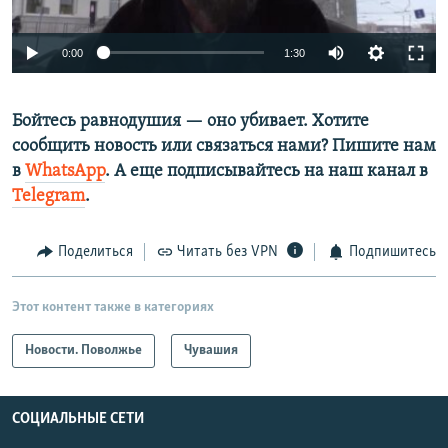
Auto
0:00
1:30
270p
Бойтесь равнодушия — оно убивает. Хотите
360p
сообщить новость или связаться нами? Пишите нам
Auto
270p
360p
404p
404p
в
WhatsApp
. А еще подписывайтесь на наш канал в
1080p
Telegram
.
1080p
Поделиться
Читать без VPN
Подпишитесь
Этот контент также в категориях
Новости. Поволжье
Чувашия
СОЦИАЛЬНЫЕ СЕТИ