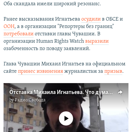
Оба скандала имели широкий резонанс.
Ранее высказывания Игнатьева
осудили
в ОБСЕ и
ООН
, а в организации "Репортеры без границ"
потребовали
отставки главы Чувашии. В
организации Human Rights Watch
выразили
озабоченность по поводу заявлений.
Глава Чувашии Михаил Игнатьев на официальном
сайте
принес извинения
журналистам за
призыв
.
Отставка Михаила Игнатьева. Что думают в Чувашии?
by
Радио Свобода
No media source currently available