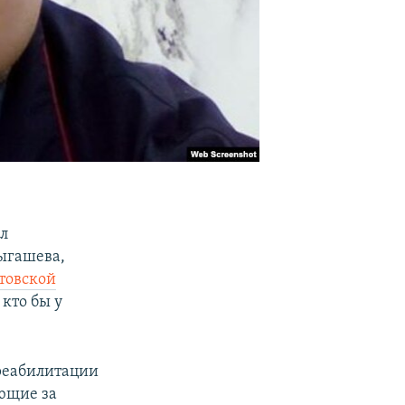
л
ыгашева,
стовской
 кто бы у
 реабилитации
ующие за