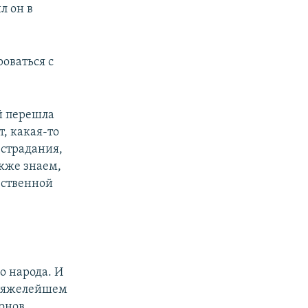
л он в
оваться с
й перешла
, какая-то
 страдания,
акже знаем,
ественной
о народа. И
 тяжелейшем
онов,