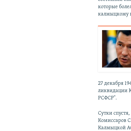
которые болел
калмыцкому н
27 декабря 1
ликвидации К
РСФСР".
Сутки спустя,
Комиссаров С
Калмыцкой АС