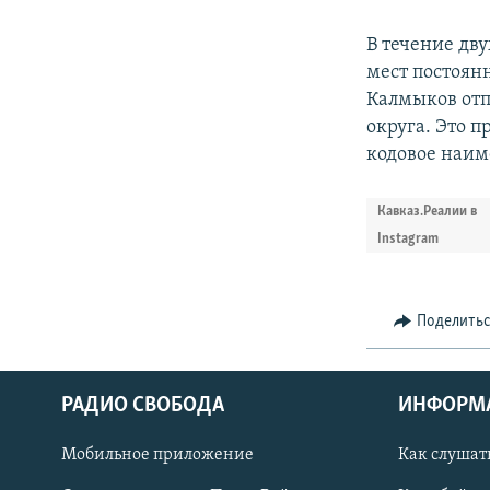
В течение дву
мест постоян
Калмыков от
округа. Это 
кодовое наим
Кавказ.Реалии в
Instagram
Поделить
РАДИО СВОБОДА
ИНФОРМ
Мобильное приложение
Как слушат
СОЦИАЛЬНЫЕ СЕТИ