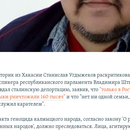
торик из Хакасии Станислав Угдыжеков раскритикова
спикера республиканского парламента Владимира Шт
вдал сталинскую депортацию, заявив, что
"только в Ро
ыки уничтожили 160 тысяч"
и что "нет ни одной семьи,
служил карателем".
акта геноцида калмыцкого народа, согласно закону 'О
нных народов', должно преследоваться. Лица, агитир