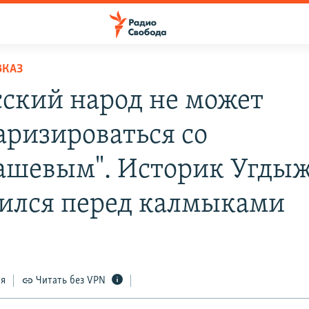
ВКАЗ
сский народ не может
аризироваться со
шевым". Историк Угдыж
ился перед калмыками
ся
Читать без VPN