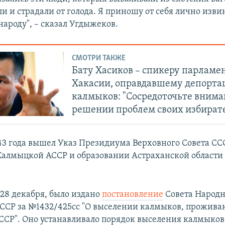
и и страдали от голода. Я приношу от себя лично изв
ароду", – сказал Угдыжеков.
СМОТРИ ТАКЖЕ
Бату Хасиков – спикеру парламе
Хакасии, оправдавшему депорт
калмыков: "Сосредоточьте внима
решении проблем своих избират
943 года вышел Указ Президиума Верховного Совета СС
алмыцкой АССР и образовании Астраханской области 
 28 декабря, было издано
постановление
Совета Народ
ССР за №1432/425сс "О выселении калмыков, прожив
СР". Оно устанавливало порядок выселения калмыков