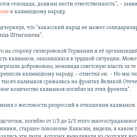
тов геноцида, должны нести ответственность", – заяви
нии
к калмыцкому народу.
дчеркнул, что "хакасский народ не может солидаризир
ища Штыгашева".
то на сторону гитлеровской Германии и её организаци
сть калмыков, оказавшихся в трудной ситуации. Может
перешла добровольно, ненавидя советскую власть за те
принесла калмыцкому народу, – отметил он. – Но мы т
5 тысяч калмыков сражались на фронтах Великой Отеч
ное количество калмыков погибло на этих фронтах".
мнил о жестокости репрессий в отношении калмыков.
дсчетам, погибло от 1/3 до 2/3 этого многострадальног
нники, старшее поколение Хакасии, видели, в каком
азались эти люди, которых вываливали из скотских ваг