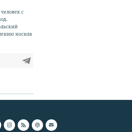
 человек с
од.
ольский
елению носила