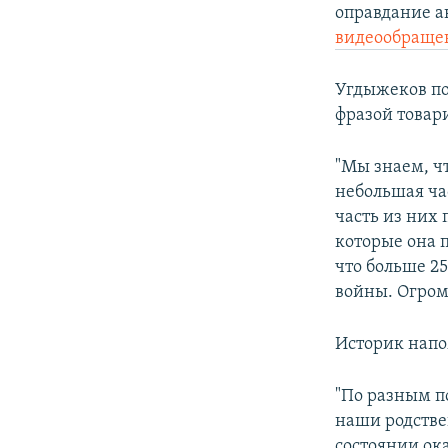
оправдание ак
видеообраще
Угдыжеков по
фразой товар
"Мы знаем, ч
небольшая ча
часть из них 
которые она 
что больше 2
войны. Огром
Историк напо
"По разным по
наши родстве
состоянии ок