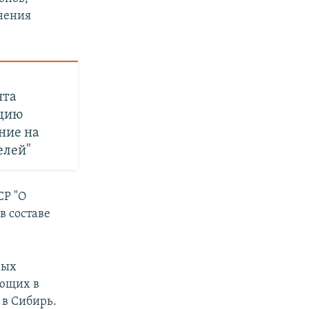
инения
нта
ацию
ние на
елей"
СР "О
в составе
ных
ающих в
 в Сибирь.