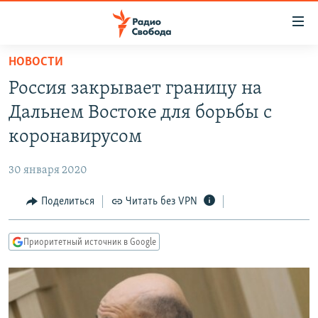
Ссылки
для
упрощенного
НОВОСТИ
ПРОГРАММЫ
доступа
Россия закрывает границу на
ПОДКАСТЫ
Вернуться
Дальнем Востоке для борьбы c
к
АВТОРСКИЕ ПРОЕКТЫ
коронавирусом
основному
ЦИТАТЫ СВОБОДЫ
содержанию
30 января 2020
Вернутся
МНЕНИЯ
к
Поделиться
Читать без VPN
КУЛЬТУРА
главной
навигации
IDEL.РЕАЛИИ
Приоритетный источник в Google
Вернутся
КАВКАЗ.РЕАЛИИ
к
СЕВЕР.РЕАЛИИ
поиску
СИБИРЬ.РЕАЛИИ