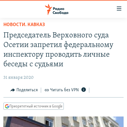
Ссылки
для
упрощенного
НОВОСТИ. КАВКАЗ
ПРОГРАММЫ
доступа
Председатель Верховного суда
ПОДКАСТЫ
Вернуться
Осетии запретил федеральному
к
АВТОРСКИЕ ПРОЕКТЫ
инспектору проводить личные
основному
ЦИТАТЫ СВОБОДЫ
содержанию
беседы с судьями
Вернутся
МНЕНИЯ
к
31 января 2020
КУЛЬТУРА
главной
Поделиться
Читать без VPN
навигации
IDEL.РЕАЛИИ
Вернутся
КАВКАЗ.РЕАЛИИ
к
Приоритетный источник в Google
СЕВЕР.РЕАЛИИ
поиску
СИБИРЬ.РЕАЛИИ