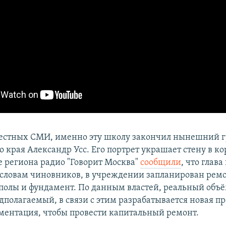
естных СМИ, именно эту школу закончил нынешний г
 края Александр Усс. Его портрет украшает стену в ко
е региона радио "Говорит Москва"
сообщили
, что глава
 словам чиновников, в учреждении запланирован ремо
полы и фундамент. По данным властей, реальный объё
дполагаемый, в связи с этим разрабатывается новая п
ментация, чтобы провести капитальный ремонт.