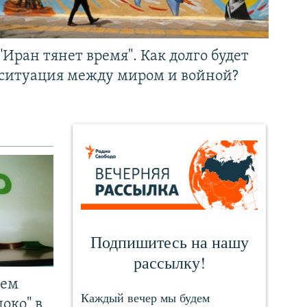
"Иран тянет время". Как долго будет
ситуация между миром и войной?
чем
око" в