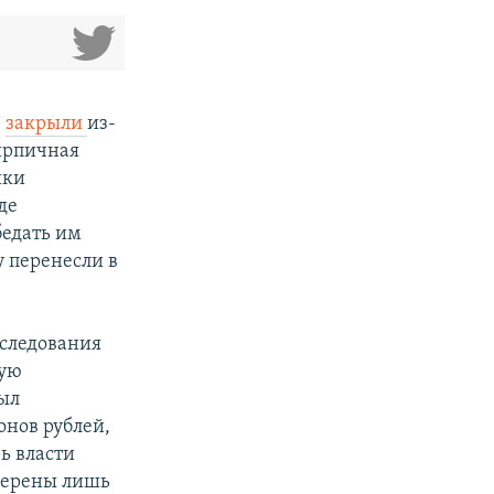
е
закрыли
из-
кирпичная
ики
де
бедать им
у перенесли в
бследования
ную
был
онов рублей,
ь власти
мерены лишь