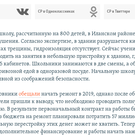
СР в Одноклассниках
СР в Твиттере
школу, рассчитанную на 800 детей, в Иланском район
рушения. Согласно экспертизе, в здании разрушается 
енах трещины, гидроизоляция отсутствует. Сейчас учен
дить на занятия в небольшую пристройку к зданию, г
15 кабинетов. Школьники занимаются в две смены, а о
ривозной едой в одноразовой посуде. Начальную школ
ивной из соображений безопасности.
новники
обещали
начать ремонт в 2019, однако после о
тели пришли к выводу, что необходимо проводить пол
ю. В результате первоначальный контракт на работы 
Из бюджета на ремонт планировали потратить 57 милли
льную перестройку этих денег может не хватить. Тепер
дополнительное финансирование и работы начать на