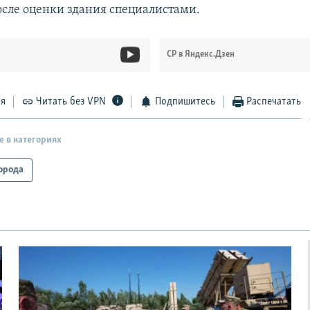
после оценки здания специалистами.
СР в Яндекс.Дзен
ся
Читать без VPN
Подпишитесь
Распечатать
е в категориях
орода