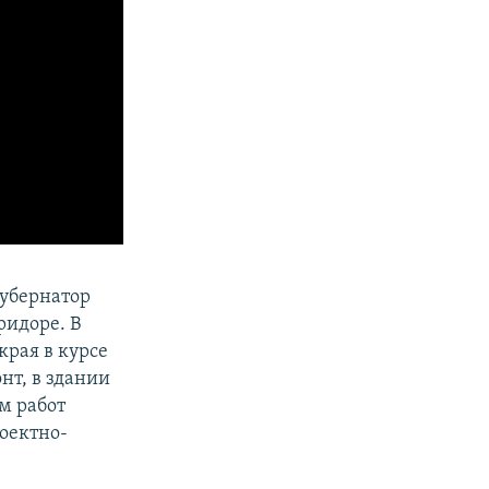
убернатор
ридоре. В
 края в курсе
нт, в здании
м работ
роектно-