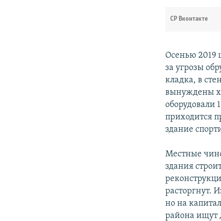
СР Вконтакте
Осенью 2019 
за угрозы об
кладка, в ст
вынуждены хо
оборудовали 
приходится п
здание спорт
Местные чи
здания строи
реконструкци
расторгнут. 
но на капита
района ищут 