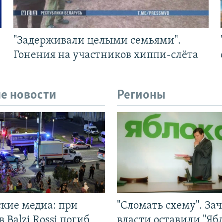
"Задерживали целыми семьями".
Гонения на участников хиппи-слёта
е новости
Регионы
ские медиа: при
"Сломать схему". За
в Balzi Rossi погиб
власти оставили "Ябл