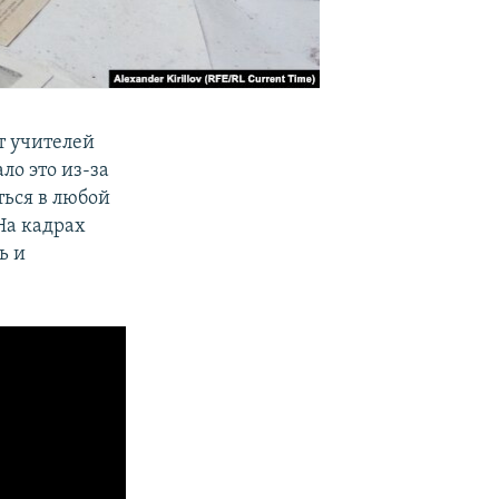
т учителей
ло это из-за
ться в любой
На кадрах
ь и