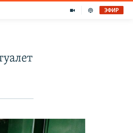
ЭФИР
туалет