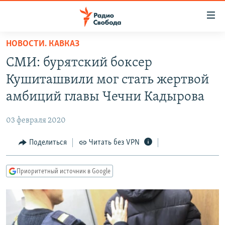
Ссылки
для
упрощенного
НОВОСТИ. КАВКАЗ
ПРОГРАММЫ
доступа
СМИ: бурятский боксер
ПОДКАСТЫ
Вернуться
Кушиташвили мог стать жертвой
к
АВТОРСКИЕ ПРОЕКТЫ
амбиций главы Чечни Кадырова
основному
ЦИТАТЫ СВОБОДЫ
содержанию
03 февраля 2020
Вернутся
МНЕНИЯ
к
Поделиться
Читать без VPN
КУЛЬТУРА
главной
навигации
IDEL.РЕАЛИИ
Приоритетный источник в Google
Вернутся
КАВКАЗ.РЕАЛИИ
к
СЕВЕР.РЕАЛИИ
поиску
СИБИРЬ.РЕАЛИИ