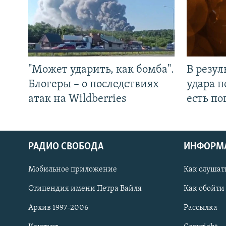
"Может ударить, как бомба".
В резул
Блогеры – о последствиях
удара п
атак на Wildberries
есть п
РАДИО СВОБОДА
ИНФОРМ
Мобильное приложение
Как слушат
СОЦИАЛЬНЫЕ СЕТИ
Стипендия имени Петра Вайля
Как обойти
Архив 1997-2006
Рассылка