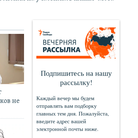
т
ков не