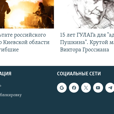
ьтате российского
15 лет ГУЛАГа для "а
о Киевской области
Пушкина". Крутой 
огибшие
Виктора Гроссмана
АЦИЯ
СОЦИАЛЬНЫЕ СЕТИ
ь
 блокировку