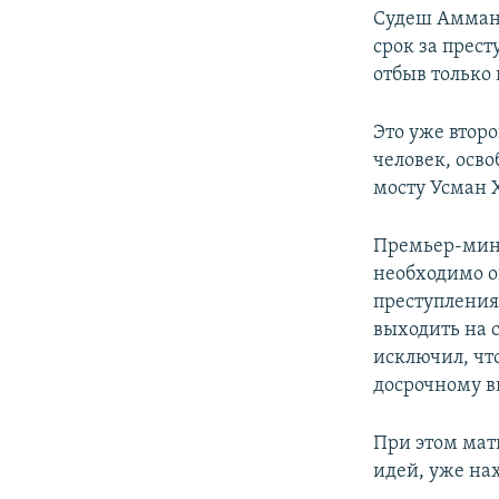
Судеш Амма
срок за прес
отбыв только 
Это уже втор
человек, осв
мосту Усман 
Премьер-мин
необходимо о
преступления
выходить на 
исключил, что
досрочному вы
При этом мат
идей, уже на