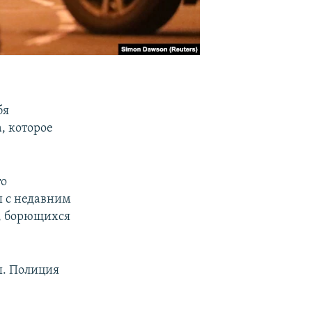
бя
, которое
то
ы с недавним
н, борющихся
ы. Полиция