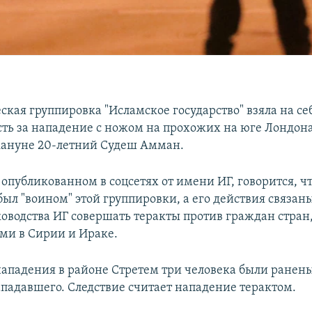
ская группировка "Исламское государство" взяла на се
сть за нападение с ножом на прохожих на юге Лондона
кануне 20-летний Судеш Амман.
опубликованном в соцсетях от имени ИГ, говорится, ч
ыл "воином" этой группировки, а его действия связан
оводства ИГ совершать теракты против граждан стра
ми в Сирии и Ираке.
 нападения в районе Стретем три человека были ранен
падавшего. ​Следствие считает нападение терактом.