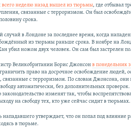
н
всего неделю назад вышел из тюрьмы
, где отбывал т
тупления, связанные с терроризмом. Он был освобождён
половину срока.
ой случай в Лондоне за последнее время, когда нападе
обождённый из тюрьмы раньше срока. В ноябре на Ло
Хан убил ножом двух человек. Он сам был застрелен п
истр Великобритании Борис Джонсон
в понедельник 
граничить право на досрочное освобождение людей, 
, связанные с терроризмом. По словам Джонсона, они
свободу автоматически, без дополнительных проверок
 законодательство изменят так, чтобы воспрепятствов
ходу на свободу тех, кто уже сейчас сидит в тюрьмах.
ь нападавшего утверждает, что он попал под влияние
ходясь в тюрьме.