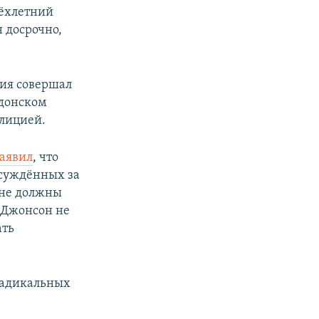
рёхлетний
 досрочно,
ния совершал
ндонском
олицией.
заявил
, что
осуждённых за
 не должны
. Джонсон не
ать
 радикальных