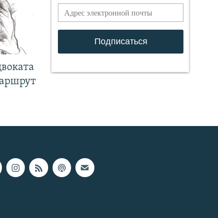
двоката
маршрут