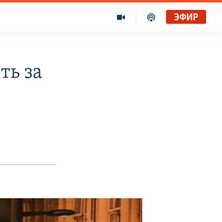
ЭФИР
ть за