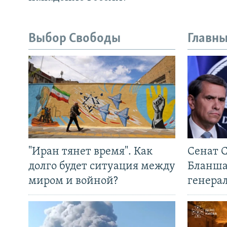
Выбор Свободы
Главны
"Иран тянет время". Как
Сенат 
долго будет ситуация между
Бланша
миром и войной?
генера