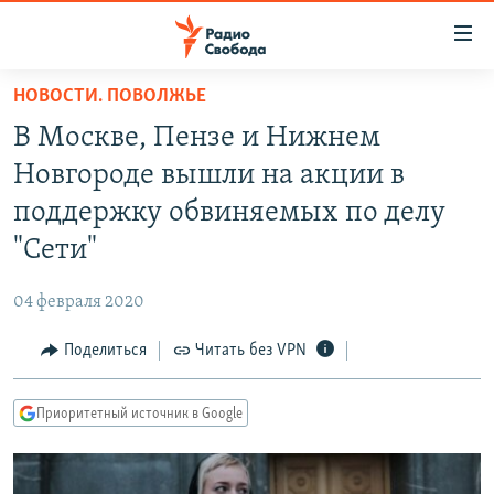
Ссылки
для
упрощенного
НОВОСТИ. ПОВОЛЖЬЕ
ПРОГРАММЫ
доступа
В Москве, Пензе и Нижнем
ПОДКАСТЫ
Вернуться
Новгороде вышли на акции в
к
АВТОРСКИЕ ПРОЕКТЫ
поддержку обвиняемых по делу
основному
ЦИТАТЫ СВОБОДЫ
содержанию
"Сети"
Вернутся
МНЕНИЯ
к
04 февраля 2020
КУЛЬТУРА
главной
Поделиться
Читать без VPN
навигации
IDEL.РЕАЛИИ
Вернутся
КАВКАЗ.РЕАЛИИ
к
Приоритетный источник в Google
СЕВЕР.РЕАЛИИ
поиску
СИБИРЬ.РЕАЛИИ