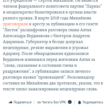
Его учредитель — Сергей Михайлов. Он является
членом федерального политсовета партии "Парнас"
и неоднократно баллотировался в органы власти
разного уровня. В марте 2018 года Михайлова
приговорили
к аресту за публикацию в его газете
"Листок" расшифровки разговора главы Алтая
Александра Бердникова с блогером Андреем
Адариным. Губернатор в беседе допускал
нецензурные, резкие выражения и угрожал
Адарину. После обнародования аудиозаписи
Бердников извинился перед жителями Алтая за
"слова, сказанные в состоянии гнева и
раздражения", а публикацию записи личного
разговора назвал "провокацией". Роскомнадзор
составил на Михайлова два протокола, указав, что в
тексте плохо замаскированы нецензурные слова.
Поделиться
Читать без VPN
Подпишитесь