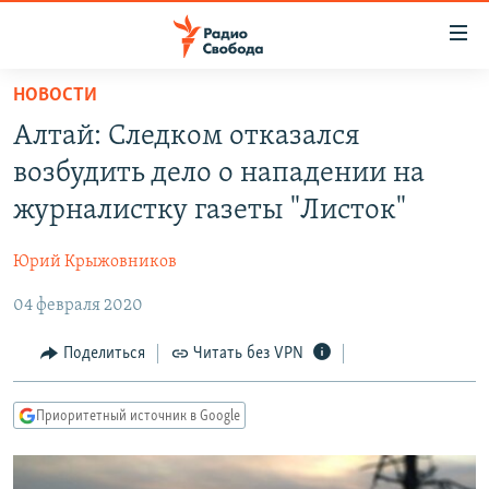
Ссылки
для
упрощенного
НОВОСТИ
ПРОГРАММЫ
доступа
Алтай: Следком отказался
ПОДКАСТЫ
Вернуться
возбудить дело о нападении на
к
АВТОРСКИЕ ПРОЕКТЫ
журналистку газеты "Листок"
основному
ЦИТАТЫ СВОБОДЫ
содержанию
Юрий Крыжовников
Вернутся
МНЕНИЯ
к
04 февраля 2020
КУЛЬТУРА
главной
навигации
IDEL.РЕАЛИИ
Поделиться
Читать без VPN
Вернутся
КАВКАЗ.РЕАЛИИ
к
Приоритетный источник в Google
СЕВЕР.РЕАЛИИ
поиску
СИБИРЬ.РЕАЛИИ