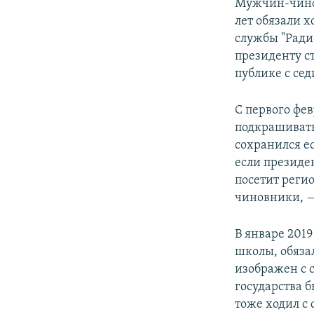
Мужчин-чинов
лет обязали 
службы "Ради
президенту 
публике с сед
С первого фе
подкрашивать
сохранился ес
если президе
посетит регио
чиновники, —
В январе 201
школы, обяза
изображен с 
государства б
тоже ходил с 