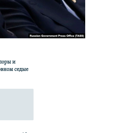
поры и
новном седые