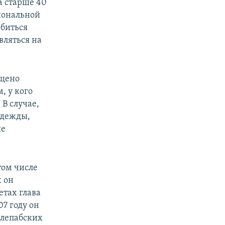
а старше 40
иональной
обиться
вляться на
ещено
, у кого
 В случае,
адежды,
ые
том числе
 он
етах глава
07 году он
т лепабских