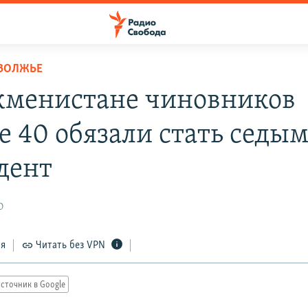
ОВОЛЖЬЕ
кменистане чиновников
е 40 обязали стать седы
дент
0
ся
Читать без VPN
сточник в Google