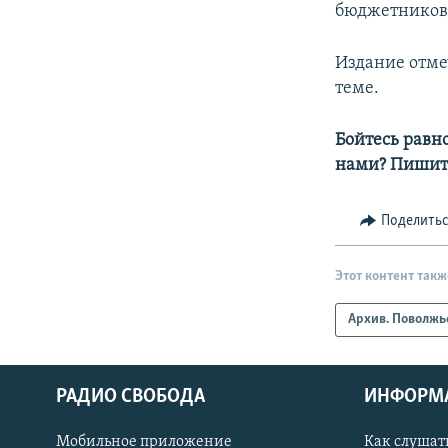
бюджетников 
Издание отме
теме.
Бойтесь равн
нами? Пишит
Поделить
Этот контент такж
Архив. Поволжь
РАДИО СВОБОДА
ИНФОРМ
Мобильное приложение
Как слушат