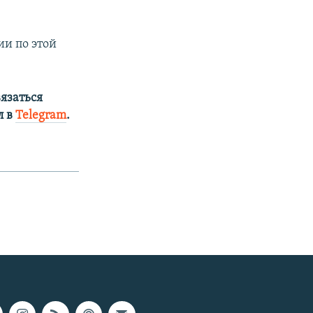
ии по этой
язаться
л в
Telegram
.