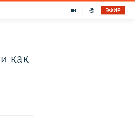
ЭФИР
Золотой запас Свободы. Голоса и темы XX века на архивных пленках. Дом поэта
Радио Свобода
ми как
Ищет виноватых?
Радио Свобода Live