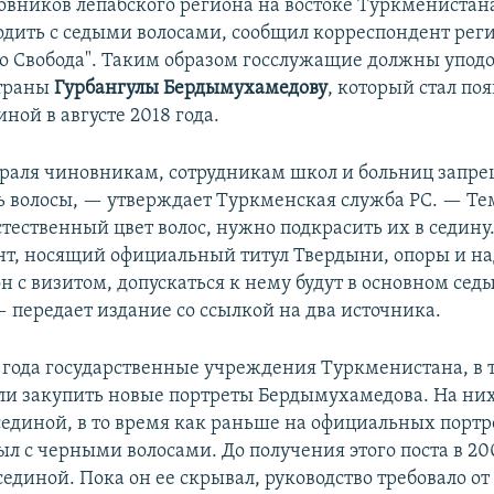
ников лепабского региона на востоке Туркменистан
ходить с седыми волосами, сообщил корреспондент рег
о Свобода". Таким образом госслужащие должны упод
страны
Гурбангулы Бердымухамедову
, который стал поя
иной в августе 2018 года.
враля чиновникам, сотрудникам школ и больниц запр
 волосы, — утверждает Туркменская служба РС. — Тем
тественный цвет волос, нужно подкрасить их в седину.
нт, носящий официальный титул Твердыни, опоры и н
н с визитом, допускаться к нему будут в основном сед
 передает издание со ссылкой на два источника.
9 года государственные учреждения Туркменистана, в 
ли закупить новые портреты Бердымухамедова. На них
сединой, в то время как раньше на официальных портр
ыл с черными волосами. До получения этого поста в 20
сединой. Пока он ее скрывал, руководство требовало о