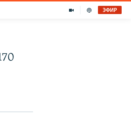
ЭФИР
170