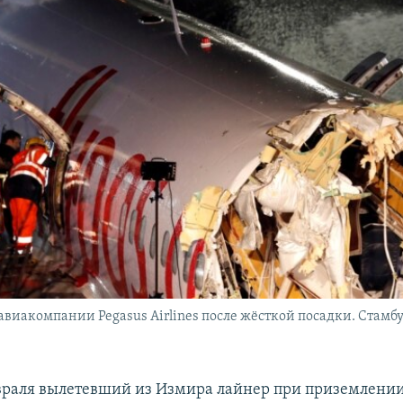
 авиакомпании Pegasus Airlines после жёсткой посадки. Стамбу
враля вылетевший из Измира лайнер при приземлении