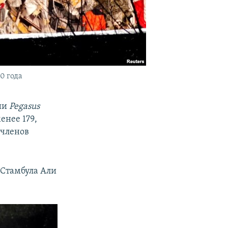
0 года
ии
Pegasus
енее 179,
 членов
р Стамбула Али