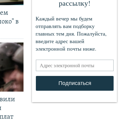
чем
око" в
явили
и
плат