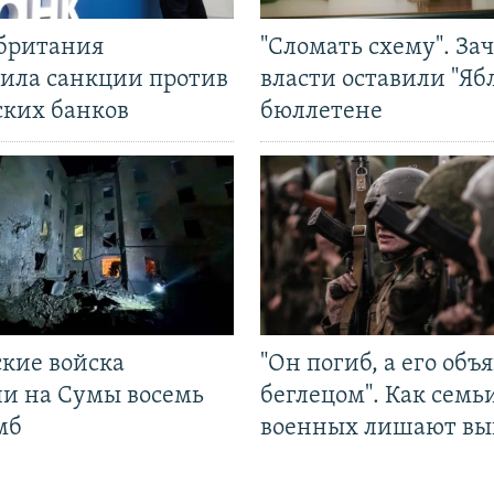
британия
"Сломать схему". За
ила санкции против
власти оставили "Ябл
ских банков
бюллетене
ские войска
"Он погиб, а его объ
ли на Сумы восемь
беглецом". Как семь
мб
военных лишают вы