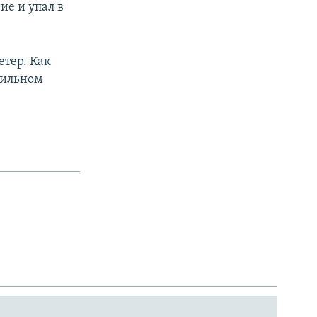
ие и упал в
тер. Как
 сильном