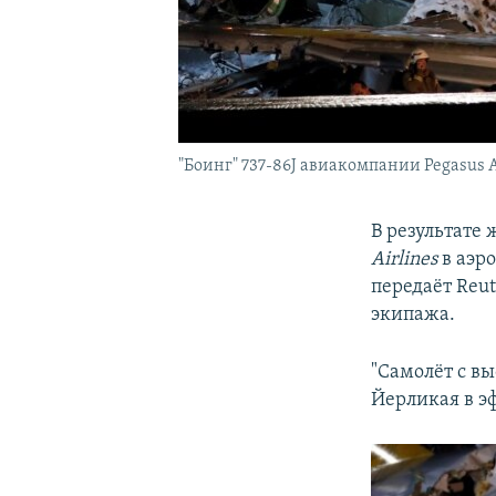
"Боинг" 737-86J авиакомпании Pegasus A
В результате
Airlines
в аэро
передаёт Reut
экипажа.
"Самолёт с вы
Йерликая в э