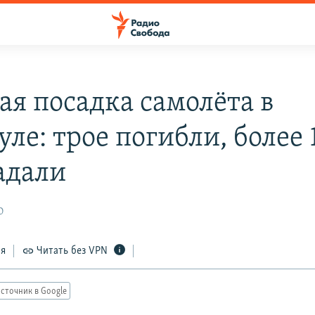
ая посадка самолёта в
ле: трое погибли, более 
адали
0
ся
Читать без VPN
сточник в Google