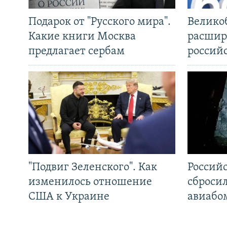
Подарок от "Русского мира".
Велико
Какие книги Москва
расшир
предлагает сербам
россий
"Подвиг Зеленского". Как
Россий
изменилось отношение
сброси
США к Украине
авиабо