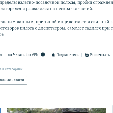
 пределы взлётно-посадочной полосы, пробил огражден
" загорелся и развалился на несколько частей.
ельным данным, причиной инцидента стал сильный ве
реговоров пилота с диспетчером, самолет садился при
ре
ся
Читать без VPN
Подпишитесь
Распечатать
е в категориях
лавные новости