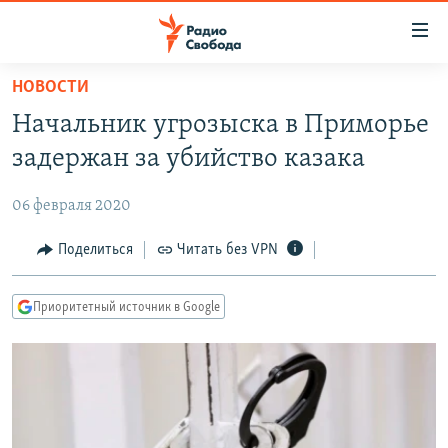
Ссылки
для
упрощенного
НОВОСТИ
ПРОГРАММЫ
доступа
Начальник угрозыска в Приморье
ПОДКАСТЫ
Вернуться
задержан за убийство казака
к
АВТОРСКИЕ ПРОЕКТЫ
основному
06 февраля 2020
ЦИТАТЫ СВОБОДЫ
содержанию
Вернутся
МНЕНИЯ
Поделиться
Читать без VPN
к
КУЛЬТУРА
главной
Приоритетный источник в Google
навигации
IDEL.РЕАЛИИ
Вернутся
КАВКАЗ.РЕАЛИИ
к
СЕВЕР.РЕАЛИИ
поиску
СИБИРЬ.РЕАЛИИ