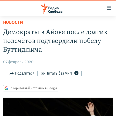
Ссылки
для
упрощенного
НОВОСТИ
ПРОГРАММЫ
доступа
Демократы в Айове после долгих
ПОДКАСТЫ
Вернуться
подсчётов подтвердили победу
к
АВТОРСКИЕ ПРОЕКТЫ
Буттиджича
основному
ЦИТАТЫ СВОБОДЫ
содержанию
07 февраля 2020
Вернутся
МНЕНИЯ
к
Поделиться
Читать без VPN
КУЛЬТУРА
главной
навигации
IDEL.РЕАЛИИ
Приоритетный источник в Google
Вернутся
КАВКАЗ.РЕАЛИИ
к
СЕВЕР.РЕАЛИИ
поиску
СИБИРЬ.РЕАЛИИ