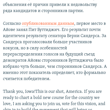
объяснения её причин привели к недовольству
ряда кандидатов и сторонников партии.
Согласно
опубликованным данным
, первое место в
Айове занял Пит Буттиджич. Его результат почти
идентичен результату сенатора Берни Сандерса. За
Сандерса проголосовали больше участников
кокусов, но в силу особенностей
перераспределения голосов на будущий съезд
демократов Айовы сторонников Буттиджича было
избрано чуть больше, чем сторонников Сандерса. А
именно этот показатель определяет, кто формально
считается победителем.
Thank you, Iowa!This is our shot, America. If you are
ready to chart a bold new course for the country we
love, I am asking you to join us, vote for this vision, and