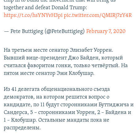
chip in to build the movement that will bring us
together and defeat Donald Trump:
https://t.co/hsYNYvH3pi
pic.twitter.com/QMIRj7zY4R
— Pete Buttigieg (@PeteButtigieg)
February 7, 2020
На третьем месте сенатор Элизабет Уоррен.
Бывший вице-президент Джо Байден, который
считался фаворитом гонки, только четвёртый. На
пятом месте сенатор Эми Клобушар.
Из 41 делегата общенационального съезда
демократов, на котором решится вопрос о
кандидате, по 11 будут сторонниками Буттиджича и
Сандерса, 5 – сторонниками Уоррен, 2 – Байдена и
1 – Клобушар. Остальные мандаты пока не
распределены.