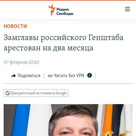
Ссылки
для
упрощенного
НОВОСТИ
ПРОГРАММЫ
доступа
Замглавы российского Генштаба
ПОДКАСТЫ
Вернуться
арестован на два месяца
к
АВТОРСКИЕ ПРОЕКТЫ
основному
07 февраля 2020
ЦИТАТЫ СВОБОДЫ
содержанию
Вернутся
МНЕНИЯ
Поделиться
Читать без VPN
к
КУЛЬТУРА
главной
Приоритетный источник в Google
навигации
IDEL.РЕАЛИИ
Вернутся
КАВКАЗ.РЕАЛИИ
к
СЕВЕР.РЕАЛИИ
поиску
СИБИРЬ.РЕАЛИИ