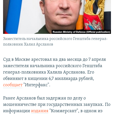
РАСПИСАНИЕ ВЕЩАНИЯ
ПОДПИШИТЕСЬ НА РАССЫЛКУ
СОЦИАЛЬНЫЕ СЕТИ
Заместитель начальника российского Генштаба генерал-
полковник Халил Арсланов
Суд в Москве арестовал на два месяца до 7 апреля
Все сайты РСЕ/РС
заместителя начальника российского Генштаба
генерал-полковника Халила Арсланова. Его
обвиняют в хищении 6,7 миллиарда рублей,
сообщает
"Интерфакс".
Ранее Арсланов был задержан по делу о
мошенничестве при государственных закупках. По
информации
издания
"Коммерсант", в одном из