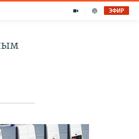
ЭФИР
ным