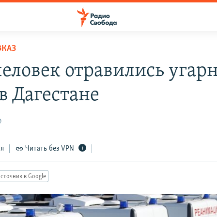
ВКАЗ
человек отравились угар
в Дагестане
0
ся
Читать без VPN
сточник в Google