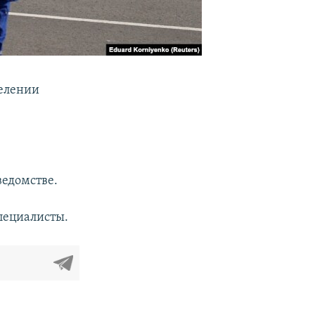
селении
ведомстве.
пециалисты.