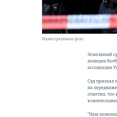
Иллюстративное фото
Земельный су
полиции Котб
ассоциация V
Суд признал 
на передвиже
отметил, что 
компенсацию
"Нам позвони