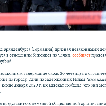
д Бранденбурга (Германия) признал незаконными де
уса в отношении беженцев из Чечни,
сообщает
правоз
ayfond.
незаконным задержание около 30 чеченцев и огранич
ние по городу. Один из задержанных Ислам
(имя изме
в конце января 2020 г. их адвокат сообщил, что они мо
.
л представитель немецкой общественной организации