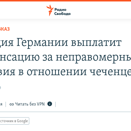
ВКАЗ
ия Германии выплатит
нсацию за неправомерн
вия в отношении чеченц
0
ся
Читать без VPN
сточник в Google