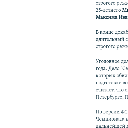
строгого реж
25-летнего
Ми
Максима Ива
В конце декаб
длительный с
строгого реж
Уголовное дел
года. Дело "С
которых обви
подготовке в
считает, что 
Петербурге, П
По версии ФС
Чемпионата м
дальнейшей д