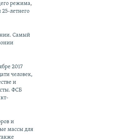
щего режима,
 25-летнего
лонии. Самый
лонии
ябре 2017
цати человек,
стве и
сты. ФСБ
нкт-
оров и
ые массы для
 также