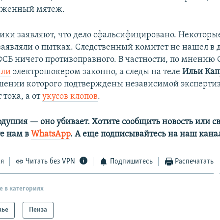
руженный мятеж.
ки заявляют, что дело сфальсифицировано. Некоторы
аявляли о пытках. Следственный комитет не нашел в 
ФСБ ничего противоправного. В частности, по мнению 
или
электрошокером законно, а следы на теле
Ильи Кап
шении которого подтверждены независимой экспертиз
 тока, а от
укусов клопов
.
одушия — оно убивает. Хотите сообщить новость или св
е нам в
WhatsApp
. А еще подписывайтесь на наш кана
ся
Читать без VPN
Подпишитесь
Распечатать
е в категориях
жье
Пенза