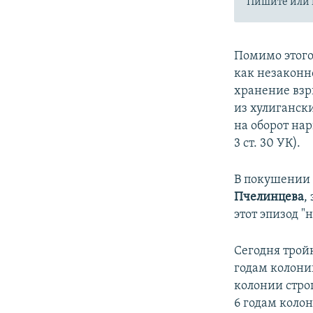
Пишите или 
Помимо этого
как незаконно
хранение взры
из хулигански
на оборот нар
3 ст. 30 УК).
В покушении 
Пчелинцева
,
этот эпизод "
Сегодня трой
годам колони
колонии стро
6 годам коло