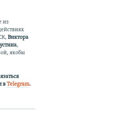
е из
действиях
СК,
Виктора
устина
,
ой, якобы
язаться
л в
Telegram
.