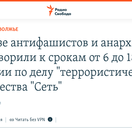
ОВОЛЖЬЕ
зе антифашистов и анарх
орили к срокам от 6 до 1
ии по делу "террористич
ества "Сеть"
0
ся
Читать без VPN