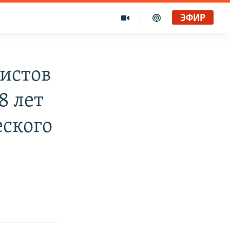
ЭФИР
истов
8 лет
еского