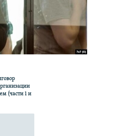
иговор
организации
ем (части 1 и