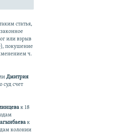
аким статья,
незаконное
жог или взрыв
30), покушение
рименением ч.
яли
Дмитрия
о суд счет
линцева
к 18
годам
агынбаева
к
одам колонии