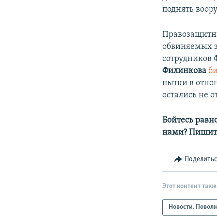
поднять воо
Правозащитни
обвиняемых з
сотрудников 
Филинкова
б
пытки в отно
остались не от
Бойтесь равн
нами? Пишит
Поделить
Этот контент такж
Новости. Повол