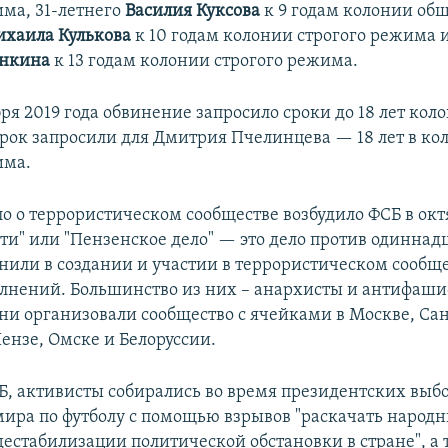
има, 31-летнего
Василия Куксова
к 9 годам колонии об
хаила Кулькова
к 10 годам колонии строгого режима и
нкина
к 13 годам колонии строгого режима.
ря 2019 года обвинение запросило сроки до 18 лет ко
рок запросили для Дмитрия Пчелинцева — 18 лет в ко
има.
о о террористическом сообществе возбудило ФСБ в окт
ети" или "Пензенское дело" — это дело против одиннад
нили в создании и участии в террористическом сообще
олнений. Большинство из них – анархисты и антифаши
они организовали сообщество с ячейками в Москве, Са
ензе, Омске и Белоруссии.
Б, активисты собирались во время президентских выб
ира по футболу с помощью взрывов "раскачать народн
естабилизации политической обстановки в стране", а