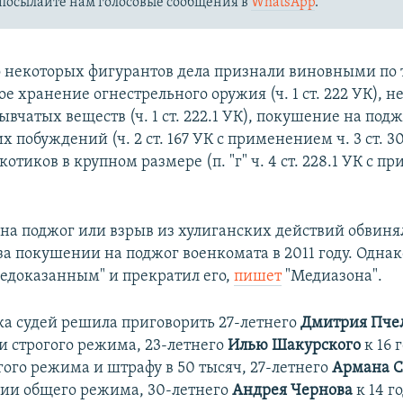
посылайте нам голосовые сообщения в
WhatsApp
.
 некоторых фигурантов дела признали виновными по т
е хранение огнестрельного оружия (ч. 1 ст. 222 УК), 
вчатых веществ (ч. 1 ст. 222.1 УК), покушение на под
х побуждений (ч. 2 ст. 167 УК с применением ч. 3 ст. 
котиков в крупном размере (п. "г" ч. 4 ст. 228.1 УК с п
на поджог или взрыв из хулиганских действий обвин
 за покушении на поджог военкомата в 2011 году. Однак
недоказанным" и прекратил его,
пишет
"Медиазона".
ка судей решила приговорить 27-летнего
Дмитрия Пче
и строгого режима, 23-летнего
Илью Шакурского
к 16 
гого режима и штрафу в 50 тысяч, 27-летнего
Армана С
нии общего режима, 30-летнего
Андрея Чернова
к 14 г