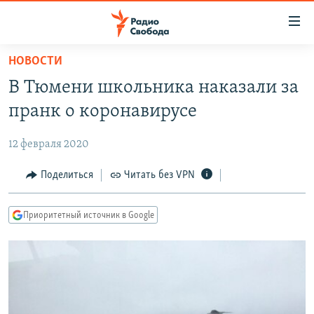
Ссылки
для
упрощенного
НОВОСТИ
ПРОГРАММЫ
доступа
В Тюмени школьника наказали за
ПОДКАСТЫ
Вернуться
пранк о коронавирусе
к
АВТОРСКИЕ ПРОЕКТЫ
основному
12 февраля 2020
ЦИТАТЫ СВОБОДЫ
содержанию
Вернутся
МНЕНИЯ
Поделиться
Читать без VPN
к
КУЛЬТУРА
главной
Приоритетный источник в Google
навигации
IDEL.РЕАЛИИ
Вернутся
КАВКАЗ.РЕАЛИИ
к
СЕВЕР.РЕАЛИИ
поиску
СИБИРЬ.РЕАЛИИ