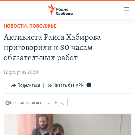
Ссылки
для
упрощенного
НОВОСТИ. ПОВОЛЖЬЕ
ПРОГРАММЫ
доступа
Активиста Раиса Хабирова
ПОДКАСТЫ
Вернуться
приговорили к 80 часам
к
АВТОРСКИЕ ПРОЕКТЫ
обязательных работ
основному
ЦИТАТЫ СВОБОДЫ
содержанию
12 февраля 2020
Вернутся
МНЕНИЯ
к
Поделиться
Читать без VPN
КУЛЬТУРА
главной
навигации
IDEL.РЕАЛИИ
Приоритетный источник в Google
Вернутся
КАВКАЗ.РЕАЛИИ
к
СЕВЕР.РЕАЛИИ
поиску
СИБИРЬ.РЕАЛИИ