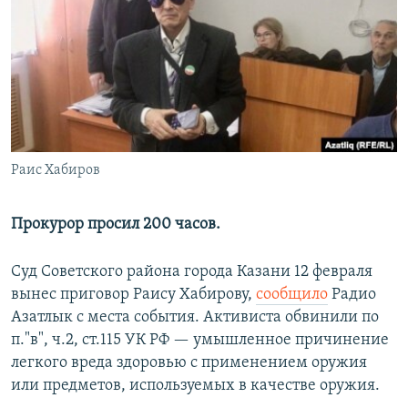
РАСПИСАНИЕ ВЕЩАНИЯ
ПОДПИШИТЕСЬ НА РАССЫЛКУ
СОЦИАЛЬНЫЕ СЕТИ
Раис Хабиров
Все сайты РСЕ/РС
Прокурор просил 200 часов.
Суд Советского района города Казани 12 февраля
вынес приговор Раису Хабирову,
сообщило
Радио
Азатлык с места события. Активиста обвинили по
п."в", ч.2, ст.115 УК РФ — умышленное причинение
легкого вреда здоровью с применением оружия
или предметов, используемых в качестве оружия.