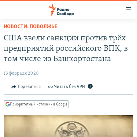
Ссылки
для
упрощенного
НОВОСТИ. ПОВОЛЖЬЕ
ПРОГРАММЫ
доступа
США ввели санкции против трёх
ПОДКАСТЫ
Вернуться
предприятий российского ВПК, в
к
АВТОРСКИЕ ПРОЕКТЫ
том числе из Башкортостана
основному
ЦИТАТЫ СВОБОДЫ
содержанию
13 февраля 2020
Вернутся
МНЕНИЯ
к
Поделиться
Читать без VPN
КУЛЬТУРА
главной
навигации
IDEL.РЕАЛИИ
Приоритетный источник в Google
Вернутся
КАВКАЗ.РЕАЛИИ
к
СЕВЕР.РЕАЛИИ
поиску
СИБИРЬ.РЕАЛИИ