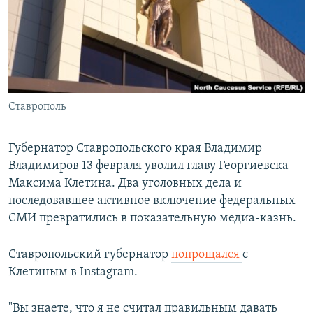
РАСПИСАНИЕ ВЕЩАНИЯ
ПОДПИШИТЕСЬ НА РАССЫЛКУ
СОЦИАЛЬНЫЕ СЕТИ
Ставрополь
Губернатор Ставропольского края Владимир
Владимиров 13 февраля уволил главу Георгиевска
Все сайты РСЕ/РС
Максима Клетина. Два уголовных дела и
последовавшее активное включение федеральных
СМИ превратились в показательную медиа-казнь.
Ставропольский губернатор
попрощался
с
Клетиным в Instagram.
"Вы знаете, что я не считал правильным давать