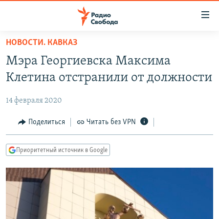
Ссылки
для
упрощенного
НОВОСТИ. КАВКАЗ
ПРОГРАММЫ
доступа
Мэра Георгиевска Максима
ПОДКАСТЫ
Вернуться
Клетина отстранили от должности
к
АВТОРСКИЕ ПРОЕКТЫ
основному
14 февраля 2020
ЦИТАТЫ СВОБОДЫ
содержанию
Вернутся
МНЕНИЯ
Поделиться
Читать без VPN
к
КУЛЬТУРА
главной
Приоритетный источник в Google
навигации
IDEL.РЕАЛИИ
Вернутся
КАВКАЗ.РЕАЛИИ
к
СЕВЕР.РЕАЛИИ
поиску
СИБИРЬ.РЕАЛИИ