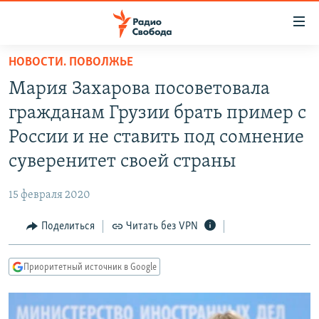
Ссылки
для
упрощенного
НОВОСТИ. ПОВОЛЖЬЕ
ПРОГРАММЫ
доступа
Мария Захарова посоветовала
ПОДКАСТЫ
Вернуться
гражданам Грузии брать пример с
к
АВТОРСКИЕ ПРОЕКТЫ
России и не ставить под сомнение
основному
ЦИТАТЫ СВОБОДЫ
содержанию
суверенитет своей страны
Вернутся
МНЕНИЯ
к
15 февраля 2020
КУЛЬТУРА
главной
Поделиться
Читать без VPN
навигации
IDEL.РЕАЛИИ
Вернутся
КАВКАЗ.РЕАЛИИ
к
Приоритетный источник в Google
СЕВЕР.РЕАЛИИ
поиску
СИБИРЬ.РЕАЛИИ