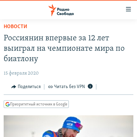
Ссылки
для
упрощенного
НОВОСТИ
ПРОГРАММЫ
доступа
Россиянин впервые за 12 лет
ПОДКАСТЫ
Вернуться
выиграл на чемпионате мира по
к
АВТОРСКИЕ ПРОЕКТЫ
биатлону
основному
ЦИТАТЫ СВОБОДЫ
содержанию
15 февраля 2020
Вернутся
МНЕНИЯ
к
Поделиться
Читать без VPN
КУЛЬТУРА
главной
навигации
IDEL.РЕАЛИИ
Приоритетный источник в Google
Вернутся
КАВКАЗ.РЕАЛИИ
к
СЕВЕР.РЕАЛИИ
поиску
СИБИРЬ.РЕАЛИИ