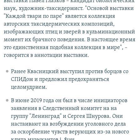
выставки Павел Глазков – кандидат биологических
наук, художник-таксидермист. "Основой выставки
"Каждой твари по паре" является коллекция
авторских таксидермических композиций,
изображающих птиц и зверей в кульминационный
момент их брачного поведения. В настоящее время
это единственная подобная коллекция в мире", –
говорится в аннотации выставки.
Ранее Квасницкий выступил против борцов со
СПИДом и предложил предохраняться
целомудрием.
В июне 2019 года он был в числе инициаторов
заявления в Следственный комитет на на
группу "Ленинград" и Сергея Шнурова. Они
настаивают на возбуждении уголовного дела
за оскорбление чувств верующих из-за нового
клипа музыкантов i_$uss