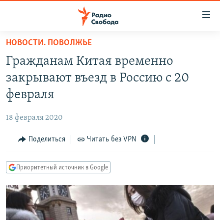
Ссылки
для
упрощенного
НОВОСТИ. ПОВОЛЖЬЕ
ПРОГРАММЫ
доступа
Гражданам Китая временно
ПОДКАСТЫ
Вернуться
закрывают въезд в Россию с 20
к
АВТОРСКИЕ ПРОЕКТЫ
февраля
основному
ЦИТАТЫ СВОБОДЫ
содержанию
18 февраля 2020
Вернутся
МНЕНИЯ
к
Поделиться
Читать без VPN
КУЛЬТУРА
главной
навигации
IDEL.РЕАЛИИ
Приоритетный источник в Google
Вернутся
КАВКАЗ.РЕАЛИИ
к
СЕВЕР.РЕАЛИИ
поиску
СИБИРЬ.РЕАЛИИ