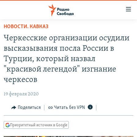
Ссылки
для
упрощенного
НОВОСТИ. КАВКАЗ
ПРОГРАММЫ
доступа
Черкесские организации осудили
ПОДКАСТЫ
Вернуться
высказывания посла России в
к
АВТОРСКИЕ ПРОЕКТЫ
Турции, который назвал
основному
ЦИТАТЫ СВОБОДЫ
содержанию
"красивой легендой" изгнание
Вернутся
МНЕНИЯ
черкесов
к
КУЛЬТУРА
главной
19 февраля 2020
навигации
IDEL.РЕАЛИИ
Вернутся
Поделиться
Читать без VPN
КАВКАЗ.РЕАЛИИ
к
СЕВЕР.РЕАЛИИ
поиску
Приоритетный источник в Google
СИБИРЬ.РЕАЛИИ