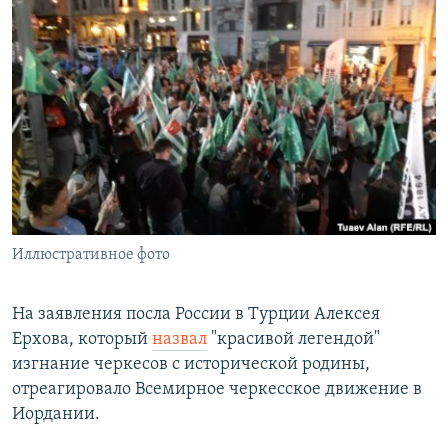
РАСПИСАНИЕ ВЕЩАНИЯ
ПОДПИШИТЕСЬ НА РАССЫЛКУ
СОЦИАЛЬНЫЕ СЕТИ
Все сайты РСЕ/РС
Иллюстративное фото
На заявления посла России в Турции Алексея
Ерхова, который
назвал
"красивой легендой"
изгнание черкесов с исторической родины,
отреагировало Всемирное черкесское движение в
Иордании.