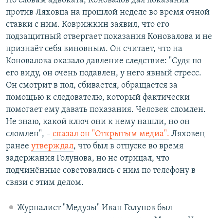
По словам адвоката, Коновалов дал показания
против Ляховца на прошлой неделе во время очной
ставки с ним. Коврижкин заявил, что его
подзащитный отвергает показания Коновалова и не
признаёт себя виновным. Он считает, что на
Коновалова оказало давление следствие: "Судя по
его виду, он очень подавлен, у него явный стресс.
Он смотрит в пол, сбивается, обращается за
помощью к следователю, который фактически
помогает ему давать показания. Человек сломлен.
Не знаю, какой ключ они к нему нашли, но он
сломлен", –
сказал он "Открытым медиа".
Ляховец
ранее
утверждал
, что был в отпуске во время
задержания Голунова, но не отрицал, что
подчинённые советовались с ним по телефону в
связи с этим делом.
Журналист "Медузы" Иван Голунов был