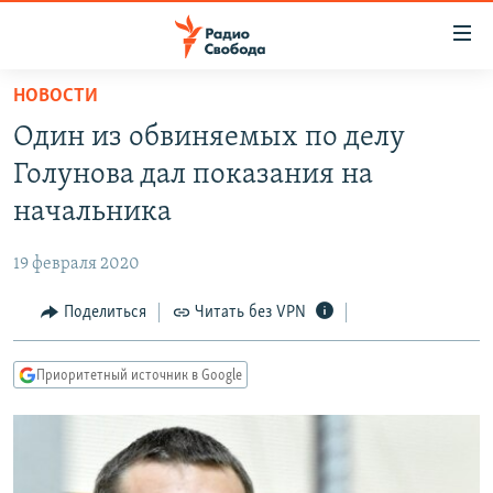
Ссылки
для
упрощенного
НОВОСТИ
ПРОГРАММЫ
доступа
Один из обвиняемых по делу
ПОДКАСТЫ
Вернуться
Голунова дал показания на
к
АВТОРСКИЕ ПРОЕКТЫ
начальника
основному
ЦИТАТЫ СВОБОДЫ
содержанию
19 февраля 2020
Вернутся
МНЕНИЯ
к
Поделиться
Читать без VPN
КУЛЬТУРА
главной
навигации
IDEL.РЕАЛИИ
Приоритетный источник в Google
Вернутся
КАВКАЗ.РЕАЛИИ
к
СЕВЕР.РЕАЛИИ
поиску
СИБИРЬ.РЕАЛИИ