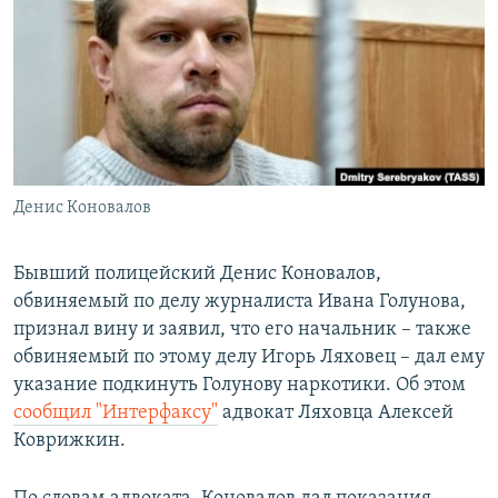
РАСПИСАНИЕ ВЕЩАНИЯ
ПОДПИШИТЕСЬ НА РАССЫЛКУ
СОЦИАЛЬНЫЕ СЕТИ
Денис Коновалов
Все сайты РСЕ/РС
Бывший полицейский Денис Коновалов,
обвиняемый по делу журналиста Ивана Голунова,
признал вину и заявил, что его начальник – также
обвиняемый по этому делу Игорь Ляховец – дал ему
указание подкинуть Голунову наркотики. Об этом
сообщил "Интерфаксу"
адвокат Ляховца Алексей
Коврижкин.