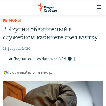
Ссылки
для
упрощенного
РЕГИОНЫ
ПРОГРАММЫ
доступа
В Якутии обвиняемый в
ПОДКАСТЫ
Вернуться
служебном кабинете съел взятку
к
АВТОРСКИЕ ПРОЕКТЫ
основному
25 февраля 2020
ЦИТАТЫ СВОБОДЫ
содержанию
Вернутся
МНЕНИЯ
Поделиться
Читать без VPN
к
КУЛЬТУРА
главной
Приоритетный источник в Google
навигации
IDEL.РЕАЛИИ
Вернутся
КАВКАЗ.РЕАЛИИ
к
СЕВЕР.РЕАЛИИ
поиску
СИБИРЬ.РЕАЛИИ