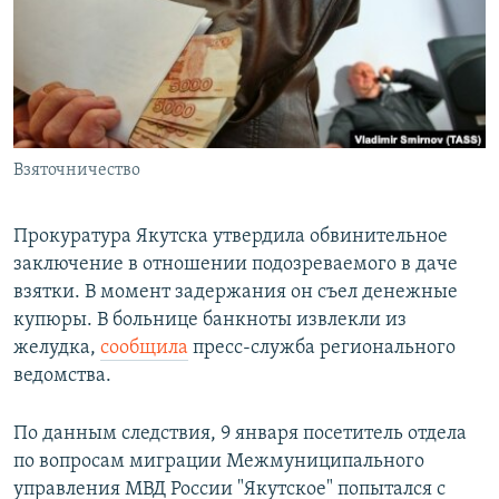
РАСПИСАНИЕ ВЕЩАНИЯ
ПОДПИШИТЕСЬ НА РАССЫЛКУ
СОЦИАЛЬНЫЕ СЕТИ
Взяточничество
Прокуратура Якутска утвердила обвинительное
заключение в отношении подозреваемого в даче
Все сайты РСЕ/РС
взятки. В момент задержания он съел денежные
купюры. В больнице банкноты извлекли из
желудка,
сообщила
пресс-служба регионального
ведомства.
По данным следствия, 9 января посетитель отдела
по вопросам миграции Межмуниципального
управления МВД России "Якутское" попытался с