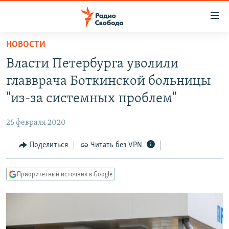
Ссылки
для
упрощенного
НОВОСТИ
ПРОГРАММЫ
доступа
Власти Петербурга уволили
ПОДКАСТЫ
Вернуться
главврача Боткинской больницы
к
АВТОРСКИЕ ПРОЕКТЫ
"из-за системных проблем"
основному
ЦИТАТЫ СВОБОДЫ
содержанию
25 февраля 2020
Вернутся
МНЕНИЯ
к
Поделиться
Читать без VPN
КУЛЬТУРА
главной
навигации
IDEL.РЕАЛИИ
Приоритетный источник в Google
Вернутся
КАВКАЗ.РЕАЛИИ
к
СЕВЕР.РЕАЛИИ
поиску
СИБИРЬ.РЕАЛИИ