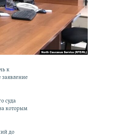
чь к
е заявление
о суда
 за которым
ий до