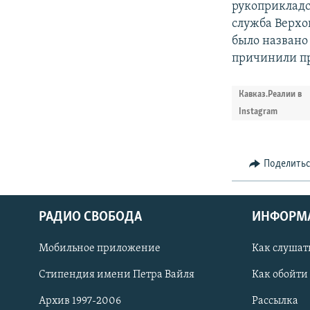
рукоприкладст
служба Верхо
было названо
причинили п
Кавказ.Реалии в
Instagram
Поделить
РАДИО СВОБОДА
ИНФОРМ
Мобильное приложение
Как слушат
СОЦИАЛЬНЫЕ СЕТИ
Стипендия имени Петра Вайля
Как обойти
Архив 1997-2006
Рассылка