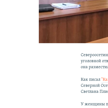
Североосетин
уголовной от
она размести
Как писал
"Ка
Северной Осет
Светлана Пли
У женщины п