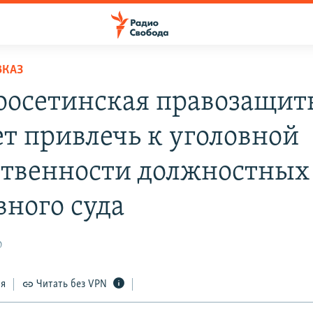
ВКАЗ
оосетинская правозащит
ет привлечь к уголовной
ственности должностных
вного суда
0
ся
Читать без VPN