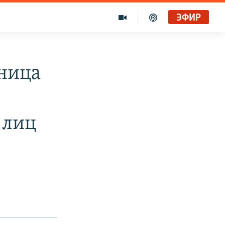
ЭФИР
ница
 лиц