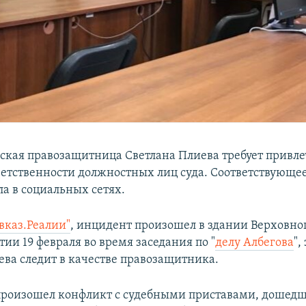
ская правозащитница Светлана Плиева требует привле
ветственности должностных лиц суда. Соответствующе
ла в социальных сетях.
вказ.Реалии"
, инцидент произошел в здании Верховног
ии 19 февраля во время заседания по "
делу Албегова
",
ева следит в качестве правозащитника.
роизошел конфликт с судебными приставами, дошедш