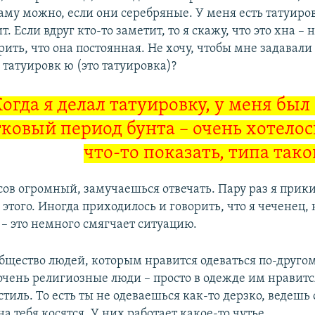
аму можно, если они серебряные. У меня есть татуиров
. Если вдруг кто-то заметит, то я скажу, что это хна – н
рить, что она постоянная. Не хочу, чтобы мне задавали
р татуировк ю (это татуировка)?
Когда я делал татуировку, у меня бы
ковый период бунта – очень хотелос
что-то показать, типа так
сов огромный, замучаешься отвечать. Пару раз я прик
 этого. Иногда приходилось и говорить, что я чеченец, 
– это немного смягчает ситуацию.
общество людей, которым нравится одеваться по-друго
очень религиозные люди – просто в одежде им нравитс
тиль. То есть ты не одеваешься как-то дерзко, ведешь
на тебя косятся. У них работает какое-то чутье.