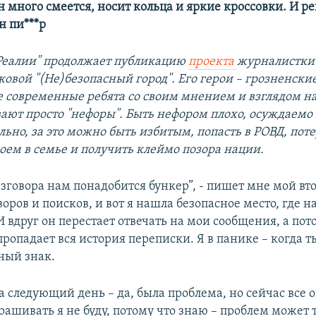
н много смеется, носит кольца и яркие кроссовки. И р
н пи***р
Реалии" продолжает публикацию
проекта
журналистки
овой "(Не)безопасный город". Его герои – грозненски
 современные ребята со своим мнением и взглядом на
ают просто "нефоры". Быть нефором плохо, осуждаемо
ьно, за это можно быть избитым, попасть в РОВД, поте
гоем в семье и получить клеймо позора нации.
азговора нам понадобится бункер”, - пишет мне мой вт
оров и поисков, и вот я нашла безопасное место, где н
 вдруг он перестает отвечать на мои сообщения, а пот
опадает вся история переписки. Я в панике – когда ты
ный знак.
 следующий день – да, была проблема, но сейчас все о
рашивать я не буду, потому что знаю – проблем может 