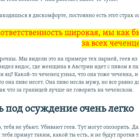
аходишься в дискомфорте, постоянно есть этот страх 
 ответственность широкая, мы как бы
за всех чеченц
рочны. Мы видели это на примере тех парней, геев из
 видел видос, где женщина в Австрии идет с пивом в па
и яц? Какой-то чеченец узнал, что она тоже чеченка, и
то она пиво несет. Она пиво несла мужу, но все равно д
ак что за границей лучше не говорить на чеченском.
ь под осуждение очень легко
, тебя не убьют. Убивают геев. Тут могут опозорить. Д
тебя примут таким, какой ты есть, и не будут против т