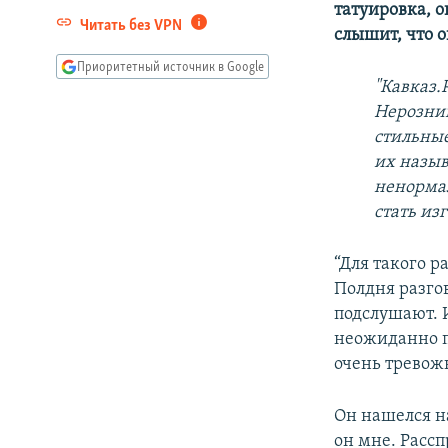
татуировка, о
Читать без VPN
слышит, что о
Приоритетный источник в Google
"Кавказ.
Нерозник
стильные
их назыв
ненормал
стать из
“Для такого р
Полдня разгов
подслушают. И
неожиданно пр
очень тревож
Он нашелся на
он мне. Рассп