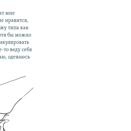
ат мне
не нравится,
яжу типа как
хотя бы можно
тикулировать
е-то веду себя
аю, одеваюсь