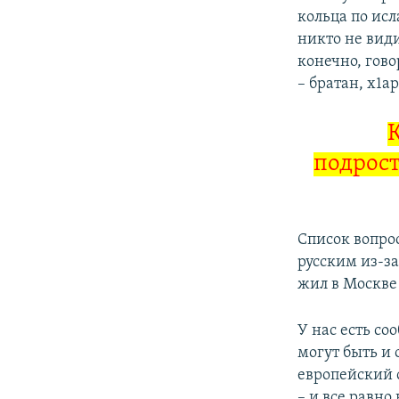
кольца по исл
никто не видит
конечно, гово
– братан, х1а
подрост
Список вопро
русским из-за
жил в Москве 
У нас есть со
могут быть и 
европейский с
– и все равно 