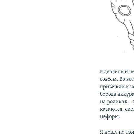
Идеальный че
совсем. Во в
привыкли к ч
борода аккура
на роликах – 
катаются, ске
нефоры.
Я ношу по три