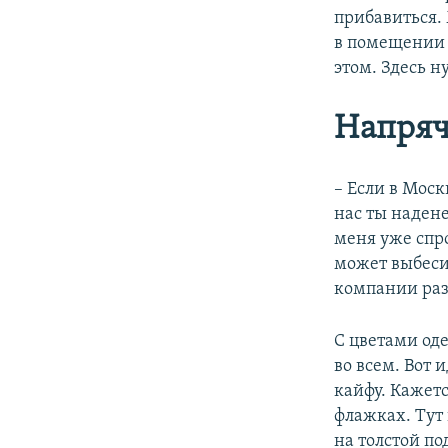
прибавиться. 
в помещении н
этом. Здесь н
Напряч
– Если в Моск
нас ты надене
меня уже спро
может выбесит
компании раз
С цветами од
во всем. Вот 
кайфу. Кажетс
флажках. Тут
на толстой по