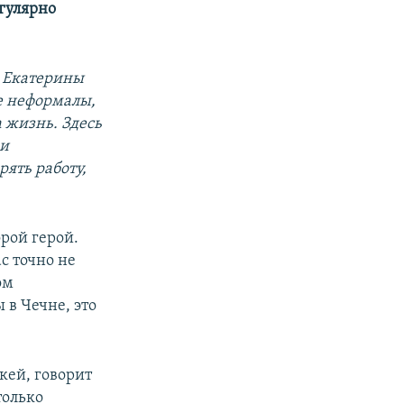
егулярно
 Екатерины
е неформалы,
 жизнь. Здесь
 и
рять работу,
орой герой.
ас точно не
ом
 в Чечне, это
кей, говорит
только