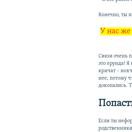
Конечно, ты н
У нас же
Связи очень п
это ерунда! Я
кричат – нохч
нее, потому ч
докопались. Т
Попаст
Если ты нефор
родственники 