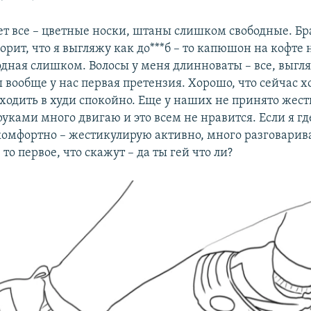
т все – цветные носки, штаны слишком свободные. Бр
орит, что я выгляжу как до***б – то капюшон на кофте 
одная слишком. Волосы у меня длинноваты – все, выгл
ы вообще у нас первая претензия. Хорошо, что сейчас 
 ходить в худи спокойно. Еще у наших не принято жес
т руками много двигаю и это всем не нравится. Если я гд
 комфортно – жестикулирую активно, много разговарив
 то первое, что скажут – да ты гей что ли?