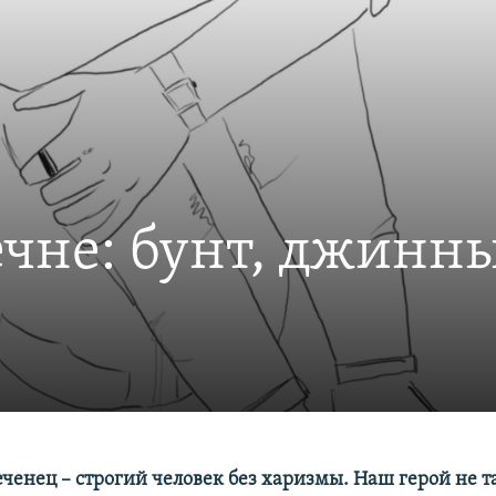
чне: бунт, джинн
енец – строгий человек без харизмы. Наш герой не та