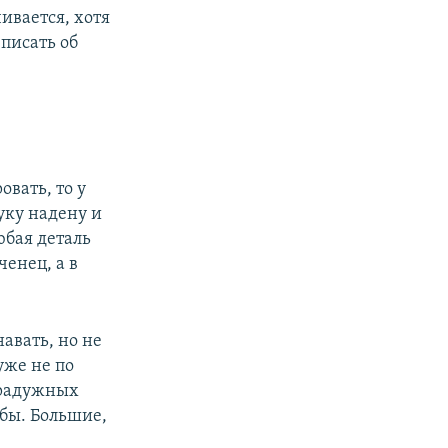
ивается, хотя
писать об
овать, то у
уку надену и
юбая деталь
ченец, а в
авать, но не
уже не по
и радужных
 бы. Большие,