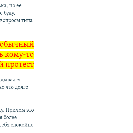
ка, но ее
е буду,
 вопросы типа
л обычный
ь кому-то
ой протест
идывался
но что долго
му. Причем это
я более
 себя спокойно