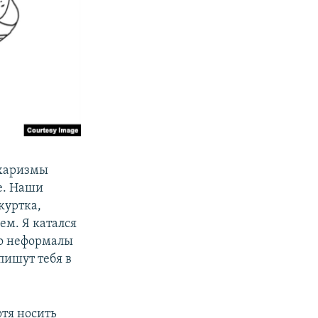
 харизмы
е. Наши
куртка,
ем. Я катался
ко неформалы
спишут тебя в
отя носить