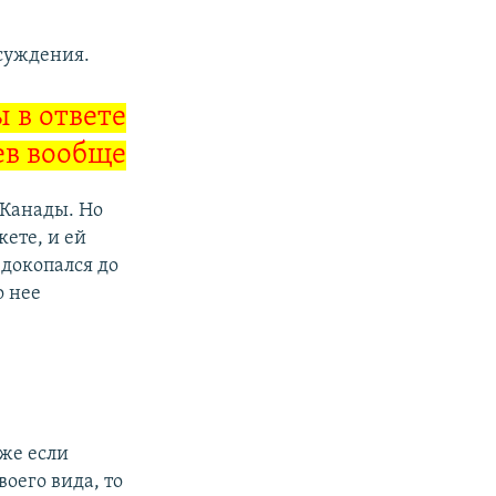
осуждения.
 в ответе
ев вообще
 Канады. Но
кете, и ей
 докопался до
о нее
аже если
воего вида, то