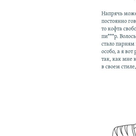
Напрячь може
постоянно гов
то кофта своб
пи***р. Волос
стало парням
особо, а я во
так, как мне
в своем стиле,