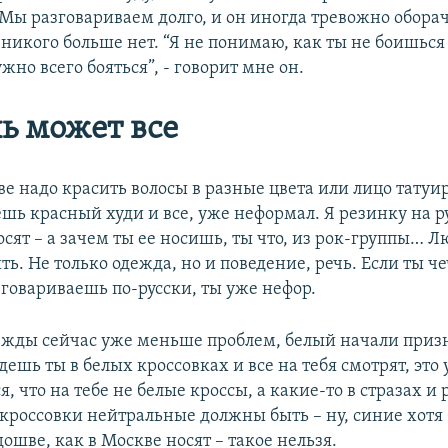
Мы разговариваем долго, и он иногда тревожно оборач
икого больше нет. “Я не понимаю, как ты не боишься 
ужно всего бояться”, - говорит мне он.
ь может все
ве надо красить волосы в разные цвета или лицо татуир
шь красный худи и все, уже неформал. Я резинку на р
сят – а зачем ты ее носишь, ты что, из рок-группы… Л
ь. Не только одежда, но и поведение, речь. Если ты че
говариваешь по-русски, ты уже нефор.
ежды сейчас уже меньше проблем, белый начали призн
идешь ты в белых кроссовках и все на тебя смотрят, это 
я, что на тебе не белые кроссы, а какие-то в стразах 
 кроссовки нейтральные должны быть – ну, синие хотя
дошве, как в Москве носят – такое нельзя.