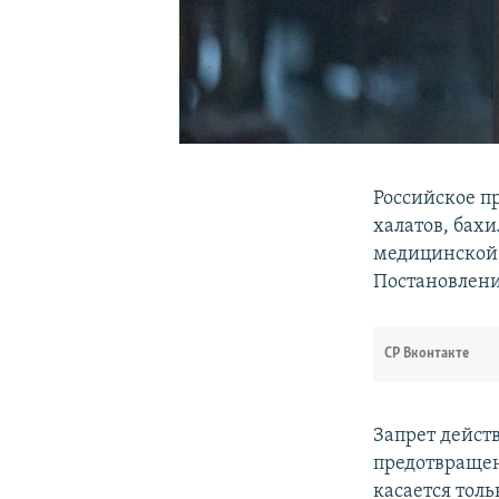
Российское п
халатов, бах
медицинской 
Постановлен
СР Вконтакте
Запрет действ
предотвращен
касается тол