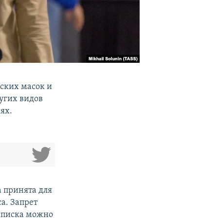
нских масок и
угих видов
ях.
а принята для
а. Запрет
списка можно