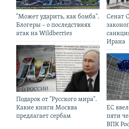
"Может ударить, как бомба".
Сенат 
Блогеры – о последствиях
законо
атак на Wildberries
санкци
Ирана
Подарок от "Русского мира".
Какие книги Москва
ЕС вве
предлагает сербам
пяти че
ВПК Ро