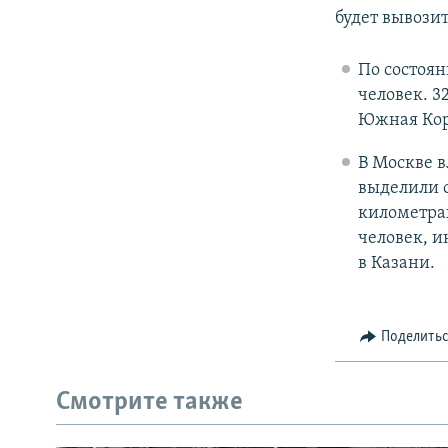
будет вывози
По состоян
человек. 3
Южная Коре
В Москве в
выделили 
километрах
человек, и
в Казани.
Поделить
Смотрите также