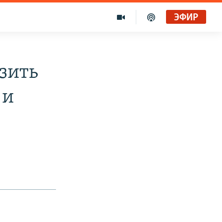
ЭФИР
зить
 и