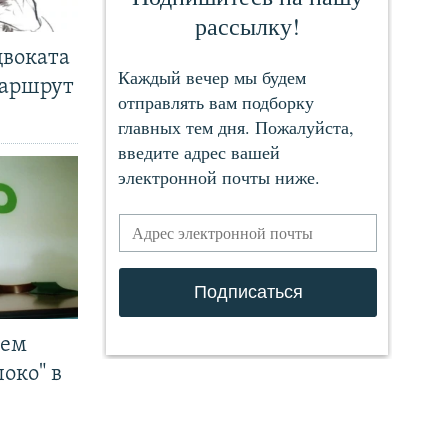
двоката
маршрут
чем
око" в