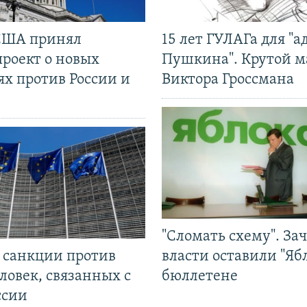
США принял
15 лет ГУЛАГа для "а
проект о новых
Пушкина". Крутой 
ях против России и
Виктора Гроссмана
"Сломать схему". За
л санкции против
власти оставили "Ябл
ловек, связанных с
бюллетене
ссии