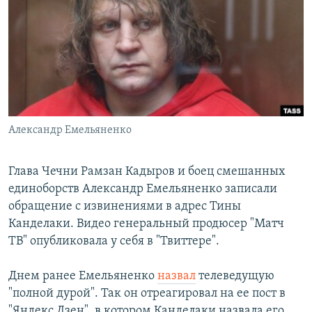
РАСПИСАНИЕ ВЕЩАНИЯ
ПОДПИШИТЕСЬ НА РАССЫЛКУ
СОЦИАЛЬНЫЕ СЕТИ
Александр Емельяненко
Все сайты РСЕ/РС
Глава Чечни Рамзан Кадыров и боец смешанных
единоборств Александр Емельяненко записали
обращение с извинениями в адрес Тины
Канделаки. Видео генеральный продюсер "Матч
ТВ" опубликовала у себя в "Твиттере".
Днем ранее Емельяненко
назвал
телеведущую
"полной дурой". Так он отреагировал на ее пост в
"Яндекс Дзен", в котором Канделаки назвала его