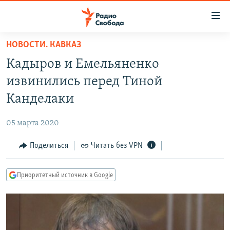
Ссылки
для
упрощенного
НОВОСТИ. КАВКАЗ
ПРОГРАММЫ
доступа
Кадыров и Емельяненко
ПОДКАСТЫ
Вернуться
извинились перед Тиной
к
АВТОРСКИЕ ПРОЕКТЫ
Канделаки
основному
ЦИТАТЫ СВОБОДЫ
содержанию
05 марта 2020
Вернутся
МНЕНИЯ
к
Поделиться
Читать без VPN
КУЛЬТУРА
главной
навигации
IDEL.РЕАЛИИ
Приоритетный источник в Google
Вернутся
КАВКАЗ.РЕАЛИИ
к
СЕВЕР.РЕАЛИИ
поиску
СИБИРЬ.РЕАЛИИ