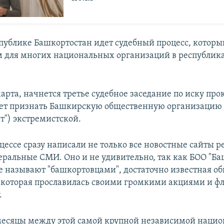
спублике Башкортостан идет судебный процесс, которы
 для многих национальных организаций в республик
марта, начнется третье судебное заседание по иску про
ует признать Башкирскую общественную организацию
т") экстремистской.
цессе сразу написали не только все новостные сайты р
еральные СМИ. Оно и не удивительно, так как БОО "Баш
е называют "башкортовцами", достаточно известная о
 которая прославилась своими громкими акциями и 
.
месяцы между этой самой крупной независимой наци