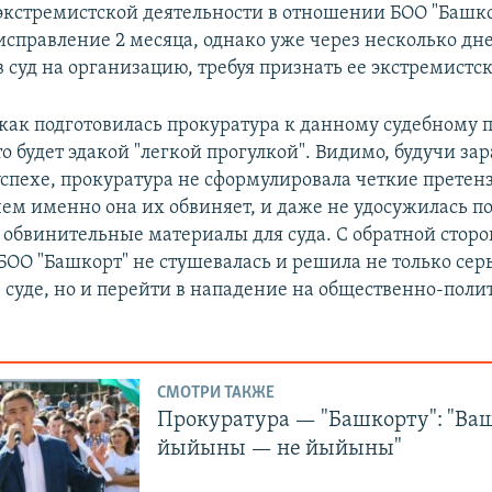
экстремистской деятельности в отношении БОО "Башко
исправление 2 месяца, однако уже через несколько дн
в суд на организацию, требуя признать ее экстремистс
 как подготовилась прокуратура к данному судебному п
то будет эдакой "легкой прогулкой". Видимо, будучи за
успехе, прокуратура не сформулировала четкие претен
чем именно она их обвиняет, и даже не удосужилась по
обвинительные материалы для суда. С обратной сторо
БОО "Башкорт" не стушевалась и решила не только сер
 суде, но и перейти в нападение на общественно-пол
СМОТРИ ТАКЖЕ
Прокуратура — "Башкорту": "Ва
йыйыны — не йыйыны"