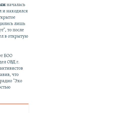
вым
началась
л и находился
ткрытое
одились лишь
", то после
ел в открытую
от БОО
дел ОВД г.
 активистов
авив, что
 радио "Эхо
остью