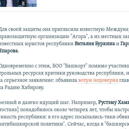
Для своей защиты она пригласила известную Междун
правозащитную организацию "Агора", а из местных з
известных юристов республики
Виталия Буркина
и
Гар
Япарова
.
Одновременно с этим, БОО "Башкорт" помимо участив
трольных ресурсах критики руководства республики, 
ла серьезное заявление: объявила
вотум недоверия
глав
а Радию Хабирову.
рьезный и далеко идущий шаг. Например,
Рустэму Хам
тостана] понадобилось около четырех лет, чтобы настр
енность республики: в его адрес посыпались-таки обви
антибашкирской политики". Сейчас, когда в "башкирс