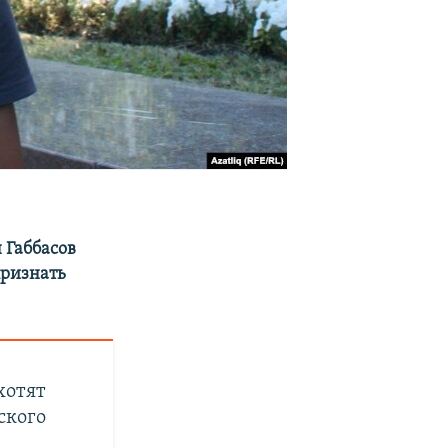
 Габбасов
признать
хотят
ского