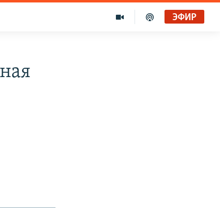
ЭФИР
ная