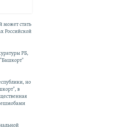
й может стать
ах Российской
куратуры РБ,
 "Башкорт"
еспублики, но
корт", в
бщественная
флешмобами
ональной