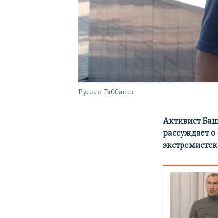
Руслан Габбасов
Активист Баш
рассуждает о
экстремистск