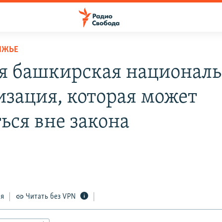
ЛЖЬЕ
я башкирская националь
изация, которая может
ься вне закона
в
ся
Читать без VPN