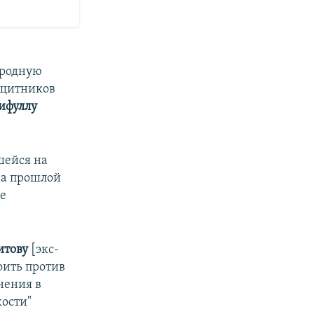
ародную
ащитников
ифуллу
шейся на
на прошлой
е
итову
[экс-
оить против
нения в
кости"