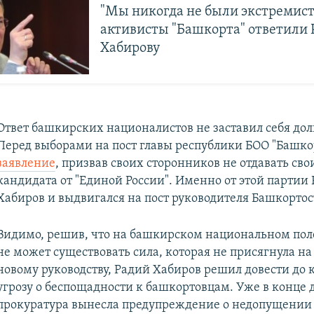
"Мы никогда не были экстремист
активисты "Башкорта" ответили
Хабирову
Ответ башкирских националистов не заставил себя дол
Перед выборами на пост главы республики БОО "Башко
заявление
, призвав своих сторонников не отдавать свои
кандидата от "Единой России". Именно от этой партии
Хабиров и выдвигался на пост руководителя Башкортос
Видимо, решив, что на башкирском национальном пол
не может существовать сила, которая не присягнула на
новому руководству, Радий Хабиров решил довести до 
угрозу о беспощадности к башкортовцам. Уже в конце 
прокуратура вынесла предупреждение о недопущении