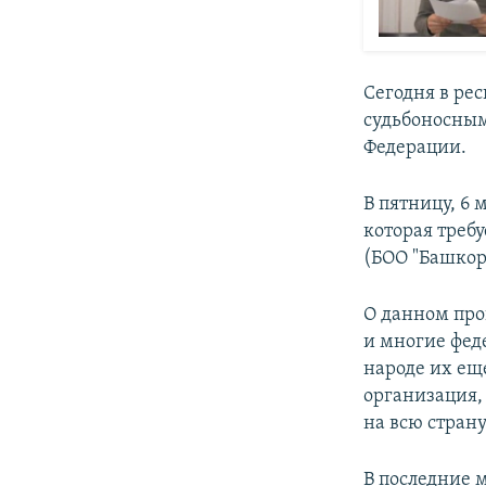
Cегодня в ре
судьбоносным
Федерации.
В пятницу, 6 
которая треб
(БОО "Башкор
О данном про
и многие фед
народе их ещ
организация,
на всю страну
В последние 