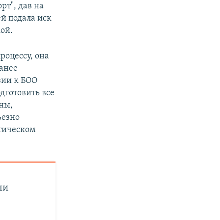
рт", дав на
ей подала иск
кой.
роцессу, она
ранее
зии к БОО
дготовить все
ны,
ьезно
итическом
ши