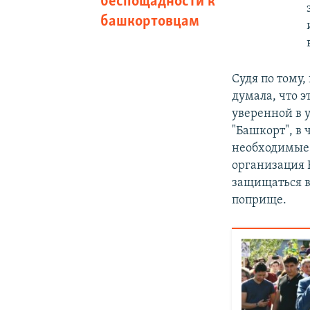
беспощадности к
башкортовцам
Судя по тому,
думала, что э
уверенной в 
"Башкорт", в 
необходимые 
организация 
защищаться в
поприще.