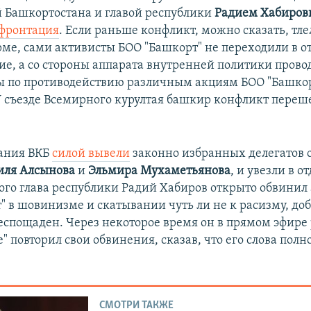
 Башкортостана и главой республики
Радием Хабиро
нфронтация
. Если раньше конфликт, можно сказать, тле
рме, сами активисты БОО "Башкорт" не переходили в о
ие, а со стороны аппарата внутренней политики пров
 по противодействию различным акциям БОО "Башкорт
V съезде Всемирного курултая башкир конфликт переш
дания ВКБ
силой вывели
законно избранных делегатов 
иля Алсынова
и
Эльмира Мухаметьянова
, и увезли в от
того глава республики Радий Хабиров открыто обвинил
" в шовинизме и скатывании чуть ли не к расизму, доб
беспощаден. Через некоторое время он в прямом эфире
" повторил свои обвинения, сказав, что его слова полн
СМОТРИ ТАКЖЕ