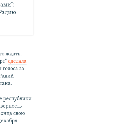
ами":
 Радию
го ждать.
рт"
сделала
 голоса за
 Радий
тана.
е республики
 верность
конца свою
декабря