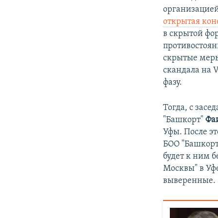
организацией
открытая ко
в скрытой фо
противостоян
скрытые меры
скандала на 
фазу.
Тогда, с засе
"Башкорт"
Фа
Уфы. После э
БОО "Башкорт
будет к ним 
Москвы" в Уфе
выверенные.