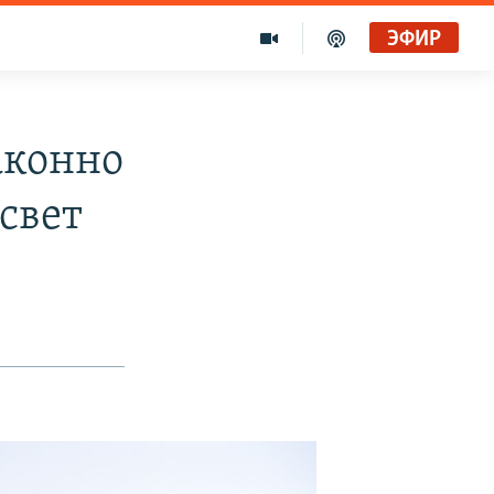
ЭФИР
аконно
свет