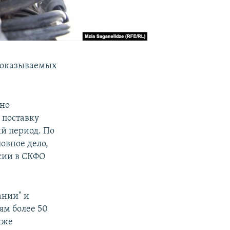
 оказываемых
ено
 поставку
й период. По
овное дело,
сии в СКФО
ании" и
ям более 50
кже