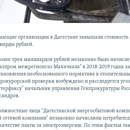
ающие организации в Дагестане завышали стоимость
лиарды рублей.
 более трех миллиардов рублей незаконно было начисл
азпром межрегионгаз Махачкала" в 2018-2019 годах за
становления необоснованного норматива в отопительны
рокурорской проверки возбуждено и расследуется угол
терфаксу" начальник управления Генпрокуратуры Рос
сандров.
должностные лица "Дагестанской энергосбытовой комп
й сетевой компании" незаконно начислили потребител
 качестве платы за электроэнергию. По этим фактам та