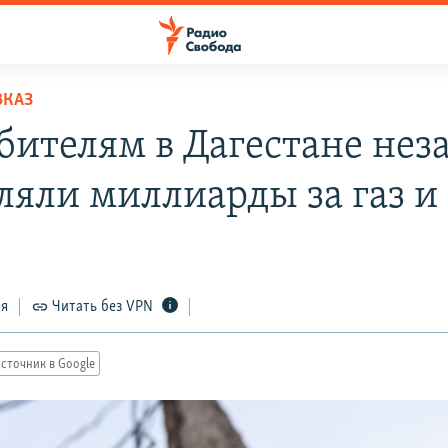
ВКАЗ
бителям в Дагестане нез
ляли миллиарды за газ и 
ся
Читать без VPN
сточник в Google