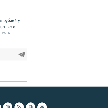
н рублей у
дствами,
нты к