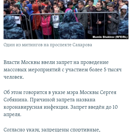
РАСПИСАНИЕ ВЕЩАНИЯ
ПОДПИШИТЕСЬ НА РАССЫЛКУ
СОЦИАЛЬНЫЕ СЕТИ
Один из митингов на проспекте Сахарова
Власти Москвы ввели запрет на проведение
массовых мероприятий с участием более 5 тысяч
Все сайты РСЕ/РС
человек.
Об этом говорится в указе мэра Москвы Сергея
Собянина. Причиной запрета названа
коронавирусная инфекция. Запрет введён до 10
апреля.
Согласно указу, запрещены спортивные,