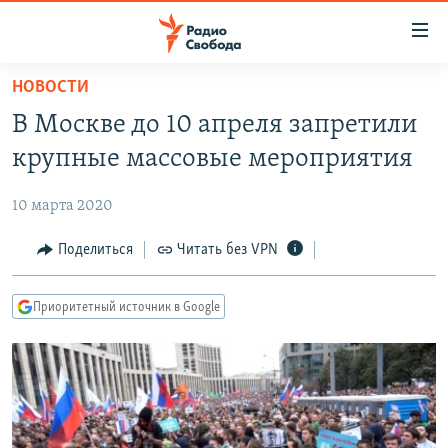
Ссылки
для
упрощенного
НОВОСТИ
ПРОГРАММЫ
доступа
В Москве до 10 апреля запретили
ПОДКАСТЫ
Вернуться
крупные массовые мероприятия
к
АВТОРСКИЕ ПРОЕКТЫ
основному
10 марта 2020
ЦИТАТЫ СВОБОДЫ
содержанию
Вернутся
МНЕНИЯ
Поделиться
Читать без VPN
к
КУЛЬТУРА
главной
Приоритетный источник в Google
навигации
IDEL.РЕАЛИИ
Вернутся
КАВКАЗ.РЕАЛИИ
к
СЕВЕР.РЕАЛИИ
поиску
СИБИРЬ.РЕАЛИИ