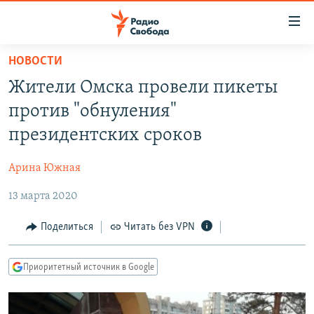
Ссылки
для
упрощенного
НОВОСТИ
ПРОГРАММЫ
доступа
Жители Омска провели пикеты
ПОДКАСТЫ
Вернуться
против "обнуления"
к
АВТОРСКИЕ ПРОЕКТЫ
президентских сроков
основному
ЦИТАТЫ СВОБОДЫ
содержанию
Арина Южная
Вернутся
МНЕНИЯ
к
13 марта 2020
КУЛЬТУРА
главной
навигации
IDEL.РЕАЛИИ
Поделиться
Читать без VPN
Вернутся
КАВКАЗ.РЕАЛИИ
к
Приоритетный источник в Google
СЕВЕР.РЕАЛИИ
поиску
СИБИРЬ.РЕАЛИИ