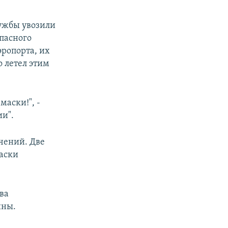
лужбы увозили
пасного
эропорта, их
 летел этим
маски!", -
ии".
чений. Две
аски
ва
ины.