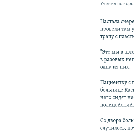
Учения по коро
Настала очер
провели там 
трапу с плас
"Это мы в ав
в разовых не
одна из них.
Пациентку с 
больнице Кас
него сидят н
полицейский
Со двора бол
случилось, по