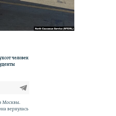
ухсот человек
туденты
з Москвы.
она вернулась