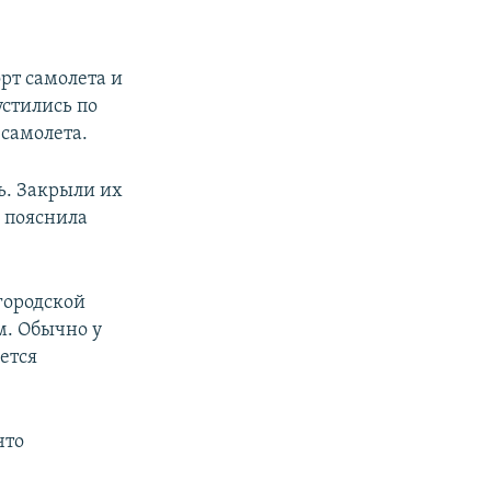
рт самолета и
устились по
самолета.
ь. Закрыли их
 пояснила
городской
м. Обычно у
ется
что