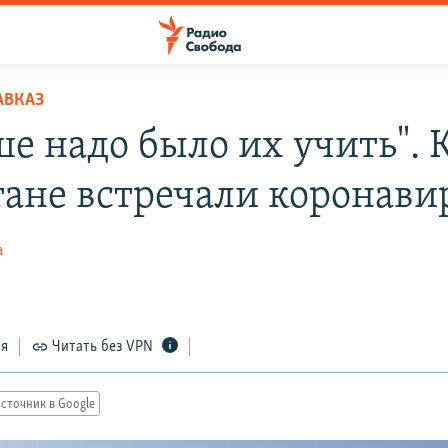
АВКАЗ
е надо было их учить". 
тане встречали коронави
а
ся
Читать без VPN
сточник в Google