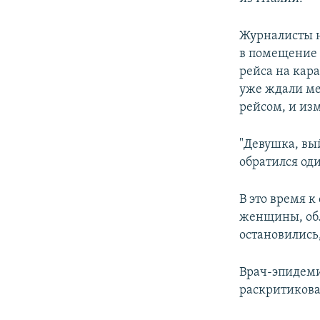
Журналисты н
в помещение 
рейса на кара
уже ждали ме
рейсом, и из
"Девушка, вый
обратился од
В это время 
женщины, обл
остановились,
Врач-эпидеми
раскритикова