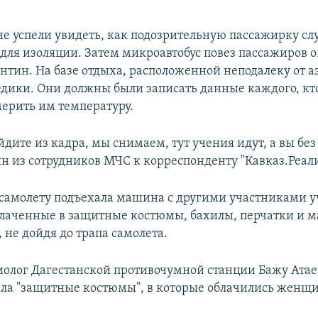
е успели увидеть, как подозрительную пассажирку с
для изоляции. Затем микроавтобус повез пассажиров о
нтин. На базе отдыха, расположенной неподалеку от а
дики. Они должны были записать данные каждого, кто
мерить им температуру.
дите из кадра, мы снимаем, тут учения идут, а вы без 
ин из сотрудников МЧС к корреспонденту "Кавказ.Реал
к самолету подъехала машина с другими участниками у
аченные в защитные костюмы, бахилы, перчатки и м
 не дойдя до трапа самолета.
олог Дагестанской противочумной станции Бажу Атае
ла "защитные костюмы", в которые облачились женщ