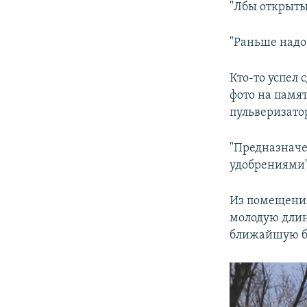
"Лбы открыты,
"Раньше надо
Кто-то успел
фото на памя
пульверизато
"Предназначе
удобрениями",
Из помещения
молодую длин
ближайшую бо