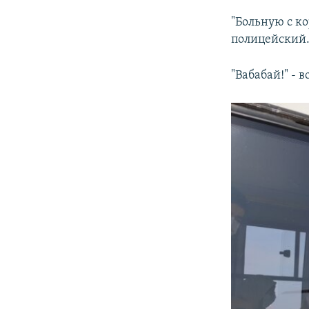
"Больную с к
полицейский
"Вабабай!" - 