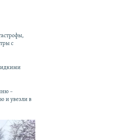
тастрофы,
тры с
 жидкими
иню –
ю и увезли в