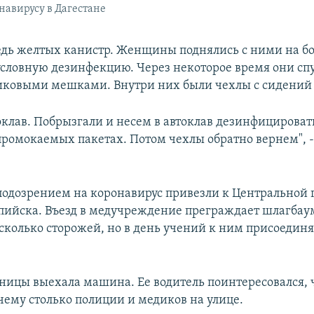
навирусу в Дагестане
едь желтых канистр. Женщины поднялись с ними на бо
условную дезинфекцию. Через некоторое время они сп
тиковыми мешками. Внутри них были чехлы с сидений 
токлав. Побрызгали и несем в автоклав дезинфицироват
промокаемых пакетах. Потом чехлы обратно вернем", -
подозрением на коронавирус привезли к Центральной 
пийска. Въезд в медучреждение преграждает шлагбау
есколько сторожей, но в день учений к ним присоединя
.
ьницы выехала машина. Ее водитель поинтересовался, 
чему столько полиции и медиков на улице.