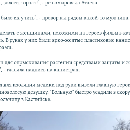
 волосы торчат!", - резюмировала Атаева.
 было их учить", - проворчал рядом какой-то мужчина.
 сделать с женщинами, похожими на героев фильма-ка
ть. В руках у них были ярко-желтые пластиковые канис
рами.
н для опрыскивания растений средствами защиты и
 - гласила надпись на канистрах.
 для изоляции медики под руки вывели главную геро
новолосую девушку. "Больную" быстро усадили в скору
льницу в Каспийске.