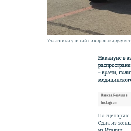
Участники учений по коронавирусу вст
Накануне в а
распростране
– врачи, пол
медицинского
Кавказ.Реалии в
Instagram
По сценарию 
Одна из женщ
из Италии.