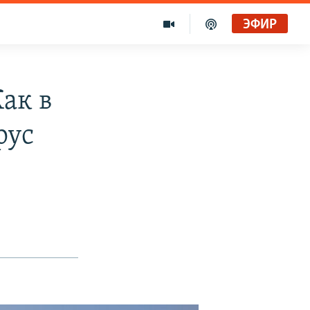
ЭФИР
Как в
рус