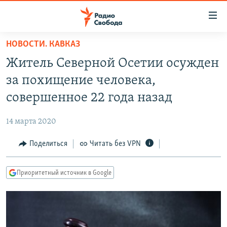
Ссылки
для
упрощенного
НОВОСТИ. КАВКАЗ
ПРОГРАММЫ
доступа
Житель Северной Осетии осужден
ПОДКАСТЫ
Вернуться
за похищение человека,
к
АВТОРСКИЕ ПРОЕКТЫ
совершенное 22 года назад
основному
ЦИТАТЫ СВОБОДЫ
содержанию
14 марта 2020
Вернутся
МНЕНИЯ
к
Поделиться
Читать без VPN
КУЛЬТУРА
главной
навигации
IDEL.РЕАЛИИ
Приоритетный источник в Google
Вернутся
КАВКАЗ.РЕАЛИИ
к
СЕВЕР.РЕАЛИИ
поиску
СИБИРЬ.РЕАЛИИ