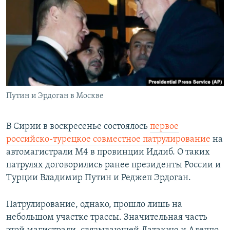
РАСПИСАНИЕ ВЕЩАНИЯ
ПОДПИШИТЕСЬ НА РАССЫЛКУ
СОЦИАЛЬНЫЕ СЕТИ
Путин и Эрдоган в Москве
Все сайты РСЕ/РС
В Сирии в воскресенье состоялось
первое
российско-турецкое совместное патрулирование
на
автомагистрали M4 в провинции Идлиб. О таких
патрулях договорились ранее президенты России и
Турции Владимир Путин и Реджеп Эрдоган.
Патрулирование, однако, прошло лишь на
небольшом участке трассы. Значительная часть