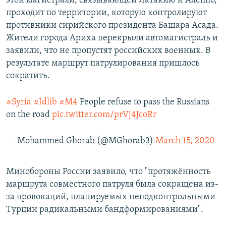
этой магистрали, связывающей Латакию и Алеппо,
проходит по территории, которую контролируют
противники сирийского президента Башара Асада.
Жители города Ариха перекрыли автомагистраль и
заявили, что не пропустят российских военных. В
результате маршрут патрулирования пришлось
сократить.
#Syria
#Idlib
#M4
People refuse to pass the Russians
on the road
pic.twitter.com/prVj4JcoRr
— Mohammed Ghorab (@MGhorab3)
March 15, 2020
Минобороны России заявило, что "протяжённость
маршрута совместного патруля была сокращена из-
за провокаций, планируемых неподконтрольными
Турции радикальными бандформированиями".