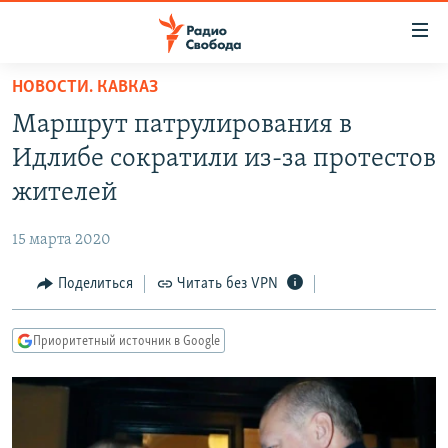
Ссылки
для
упрощенного
НОВОСТИ. КАВКАЗ
ПРОГРАММЫ
доступа
Маршрут патрулирования в
ПОДКАСТЫ
Вернуться
Идлибе сократили из-за протестов
к
АВТОРСКИЕ ПРОЕКТЫ
жителей
основному
ЦИТАТЫ СВОБОДЫ
содержанию
15 марта 2020
Вернутся
МНЕНИЯ
к
Поделиться
Читать без VPN
КУЛЬТУРА
главной
навигации
IDEL.РЕАЛИИ
Приоритетный источник в Google
Вернутся
КАВКАЗ.РЕАЛИИ
к
СЕВЕР.РЕАЛИИ
поиску
СИБИРЬ.РЕАЛИИ