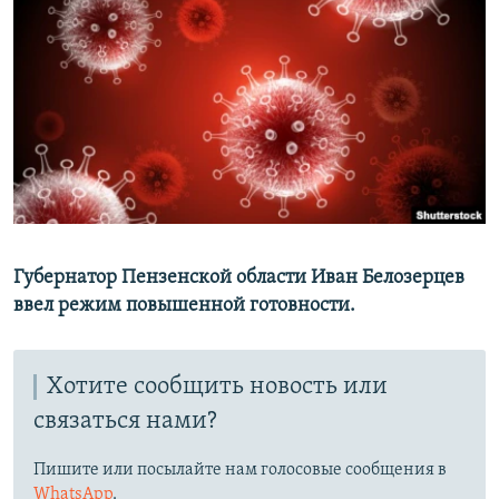
РАСПИСАНИЕ ВЕЩАНИЯ
ПОДПИШИТЕСЬ НА РАССЫЛКУ
СОЦИАЛЬНЫЕ СЕТИ
Все сайты РСЕ/РС
Губернатор Пензенской области Иван Белозерцев
ввел режим повышенной готовности.
Хотите сообщить новость или
связаться нами?
Пишите или посылайте нам голосовые сообщения в
WhatsApp
.