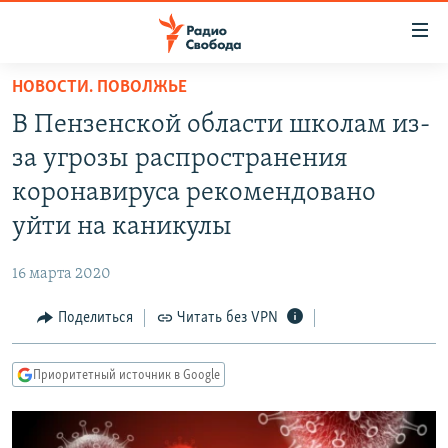
Ссылки
для
упрощенного
НОВОСТИ. ПОВОЛЖЬЕ
ПРОГРАММЫ
доступа
В Пензенской области школам из-
ПОДКАСТЫ
Вернуться
за угрозы распространения
к
АВТОРСКИЕ ПРОЕКТЫ
коронавируса рекомендовано
основному
ЦИТАТЫ СВОБОДЫ
содержанию
уйти на каникулы
Вернутся
МНЕНИЯ
к
16 марта 2020
КУЛЬТУРА
главной
Поделиться
Читать без VPN
навигации
IDEL.РЕАЛИИ
Вернутся
КАВКАЗ.РЕАЛИИ
к
Приоритетный источник в Google
СЕВЕР.РЕАЛИИ
поиску
СИБИРЬ.РЕАЛИИ