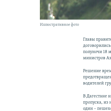
Иллюстративное фото
Главы правит
договорились
полуночи 18 м
министров А
Решение врем
предотвращен
водителей гр
В Дагестане 
пропуска, из 
один – пешех