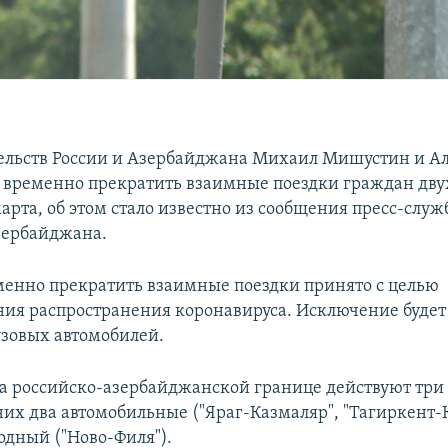
ельств России и Азербайджана Михаил Мишустин и А
 временно прекратить взаимные поездки граждан двух
арта, об этом стало известно из сообщения пресс-слу
зербайджана.
енно прекратить взаимные поездки принято с целью
ия распространения коронавируса. Исключение будет 
узовых автомобилей.
на российско-азербайджанской границе действуют три
них два автомобильные ("Яраг-Казмаляр", "Тагиркент-
одный ("Ново-Филя").