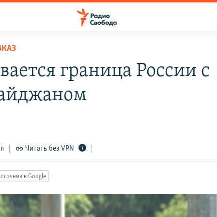
ВКАЗ
вается граница России с
айджаном
ся
Читать без VPN
сточник в Google