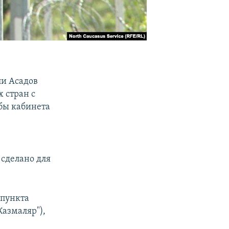
ли Асадов
 стран с
жбы кабинета
сделано для
 пункта
Казмаляр"),