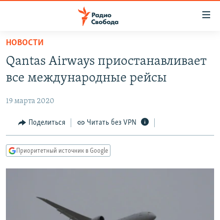
Ссылки
для
упрощенного
НОВОСТИ
ПРОГРАММЫ
доступа
Qantas Airways приостанавливает
ПОДКАСТЫ
Вернуться
все международные рейсы
к
АВТОРСКИЕ ПРОЕКТЫ
основному
19 марта 2020
ЦИТАТЫ СВОБОДЫ
содержанию
Вернутся
МНЕНИЯ
Поделиться
Читать без VPN
к
КУЛЬТУРА
главной
Приоритетный источник в Google
навигации
IDEL.РЕАЛИИ
Вернутся
КАВКАЗ.РЕАЛИИ
к
СЕВЕР.РЕАЛИИ
поиску
СИБИРЬ.РЕАЛИИ