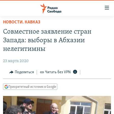
Ссылки
для
упрощенного
НОВОСТИ. КАВКАЗ
ПРОГРАММЫ
доступа
Совместное заявление стран
ПОДКАСТЫ
Вернуться
Запада: выборы в Абхазии
к
АВТОРСКИЕ ПРОЕКТЫ
нелегитимны
основному
ЦИТАТЫ СВОБОДЫ
содержанию
23 марта 2020
Вернутся
МНЕНИЯ
к
Поделиться
Читать без VPN
КУЛЬТУРА
главной
навигации
IDEL.РЕАЛИИ
Приоритетный источник в Google
Вернутся
КАВКАЗ.РЕАЛИИ
к
СЕВЕР.РЕАЛИИ
поиску
СИБИРЬ.РЕАЛИИ