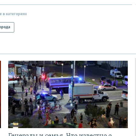
е в категориях
орода