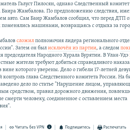
атель Галуст Пилосян, однако Следственный комитет
а Баира Жамбалова. По предположению следствия, име
лем авто. Сам Баир Жамбалов сообщил, что перед ДТП о
 поменялись машинами, возвращаясь с отдыха за горо
мбалов
сложил
полномочия лидера регионального отд
ссии". Затем он был
исключён из партии
, а следом
пок
я председателя Народного Хурала Бурятии. В Улан-Удэ
естные жители требуют добиться справедливого наказа
в вине которого уверены. Дело о гибели 17-летней де
 контроль глава Следственного комитета России. На 
заведено дело по статье "Нарушение лицом, управляю
ным средством, правил дорожного движения, повлек
 смерти человеку, соединенное с оставлением места
вия".
ся
Читать без VPN
Подпишитесь
Распечатать