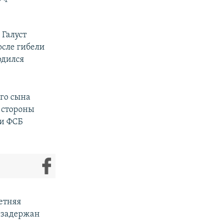
Галуст
осле гибели
одился
го сына
о стороны
ии ФСБ
летняя
л задержан