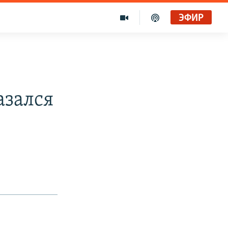
ЭФИР
азался