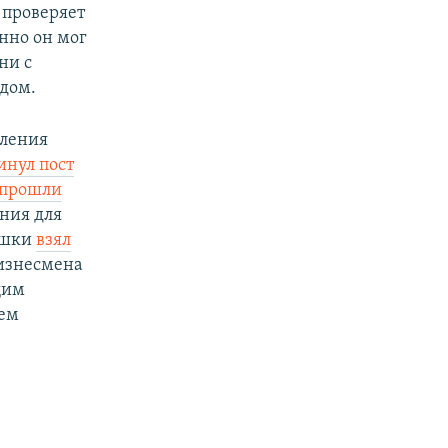
 проверяет
нно он мог
ни с
дом.
еления
инул пост
прошли
ния для
вушки
взял
бизнесмена
щим
шем