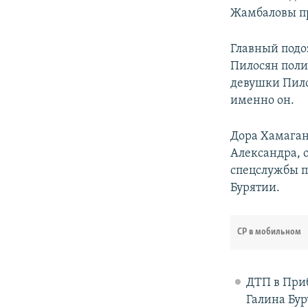
Жамбаловы пр
Главный подо
Пилосян поли
девушки Пило
именно он.
Дора Хамаган
Александра, о
спецслужбы п
Бурятии.
СР в мобильном
ДТП в При
Галина Бур