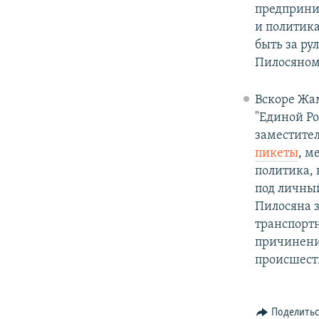
предприним
и политик
быть за ру
Пилосяном
Вскоре Жа
"Единой Ро
заместител
пикеты
, м
политика, 
под личный
Пилосяна 
транспорт
причинение
происшест
Поделить