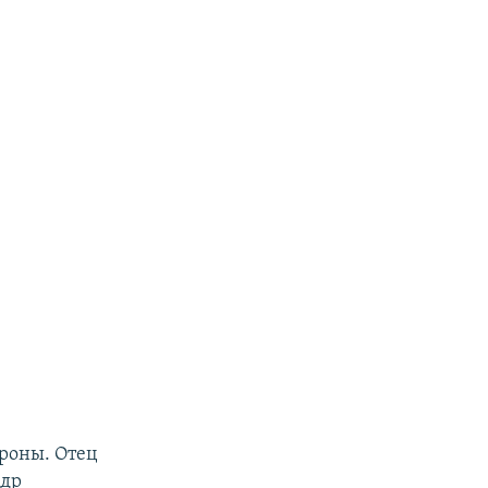
роны. Отец
ндр