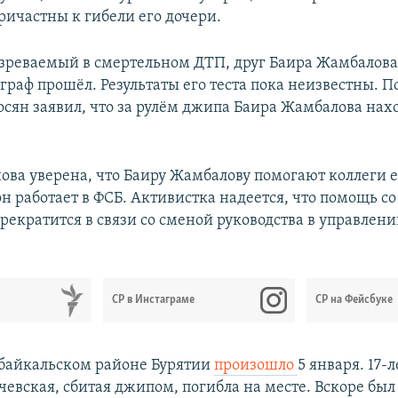
ичастны к гибели его дочери.
зреваемый в смертельном ДТП, друг Баира Жамбалова 
граф прошёл. Результаты его теста пока неизвестны. П
сян заявил, что за рулём джипа Баира Жамбалова нах
ова уверена, что Баиру Жамбалову помогают коллеги е
н работает в ФСБ. Активистка надеется, что помощь с
рекратится в связи со сменой руководства в управлен
СР в Инстаграме
СР на Фейсбуке
байкальском районе Бурятии
произошло
5 января. 17-
чевская, сбитая джипом, погибла на месте. Вскоре бы