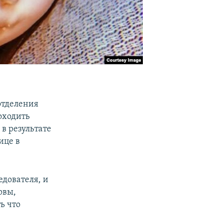
отделения
оходить
в результате
ице в
едователя, и
овы,
ь что