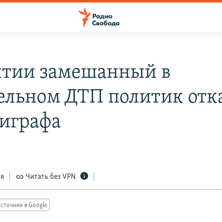
ятии замешанный в
ельном ДТП политик отк
лиграфа
ся
Читать без VPN
сточник в Google